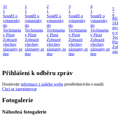
31
1
2
3
4
5
1
1
1
1
1
2
Soutěž o
Soutěž o
Soutěž o
Soutěž o
Soutěž o
ŘE
vstupenky
vstupenky
vstupenky
vstupenky
vstupenky
JA
do
do
do
do
do
dv
Techmania
Techmania
Techmania
Techmania
Techmania
o v
v Plzni
v Plzni
v Plzni
v Plzni
v Plzni
Te
Zobrazit
Zobrazit
Zobrazit
Zobrazit
Zobrazit
Plz
všechny
všechny
všechny
všechny
všechny
Zob
záznamy ze
záznamy ze
záznamy ze
záznamy ze
záznamy ze
záz
dne
dne
dne
dne
dne
Přihlášení k odběru zpráv
Dostávejte
informace z našeho webu
prostřednictvím e-mailů
Chci se zaregistrovat
Fotogalerie
Náhodná fotogalerie