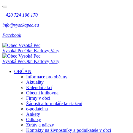
+420 724 196 170
info@vysokapec.eu
Facebook
Vysoká Pec
Okr. Karlovy Vary
Vysoká Pec
Okr. Karlovy Vary
OBČAN
Informace pro občany
Aktuality
Kalendář akcí
Obecní knihovna
Firmy v obci
Žádosti a formuláře ke stažení
e-podatelna
Ankety
Odkazy
Ztráty a nálezy
Kontakty na živnostníky a podnikatele v obci