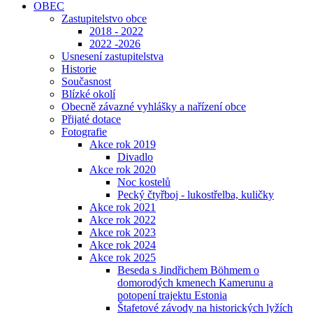
OBEC
Zastupitelstvo obce
2018 - 2022
2022 -2026
Usnesení zastupitelstva
Historie
Současnost
Blízké okolí
Obecně závazné vyhlášky a nařízení obce
Přijaté dotace
Fotografie
Akce rok 2019
Divadlo
Akce rok 2020
Noc kostelů
Pecký čtyřboj - lukostřelba, kuličky
Akce rok 2021
Akce rok 2022
Akce rok 2023
Akce rok 2024
Akce rok 2025
Beseda s Jindřichem Böhmem o
domorodých kmenech Kamerunu a
potopení trajektu Estonia
Štafetové závody na historických lyžích