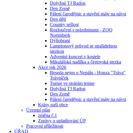
Dolyžná TJ Radon
Den Země
Pálení čarodějnic a stavění máje na návsi
Den dětí
Country sešlost
Rozloučení s prázdninami - ZOO
Norimberk
Dýňobraní
Lampionový průvod se strašidelnou
stezkou
Adventní koncert v kostele
Mikulášská nadílka a čertovská stezka
Akce rok 2026
Beseda nejen o Nepálu - Honza "Tráva"
Trávníček
Turnaj ve stolním tenise
Dolyžná TJ Radon
Den Země
Pálení čarodějnic a stavění máje na návsi
Krásy naší obce
Územní plán
změna č.1
Zprávy o uplatňování ÚP
Pracovní příležitosti
ÚŘAD