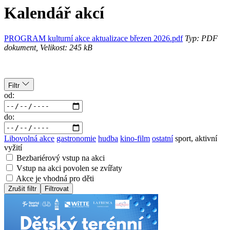
Kalendář akcí
PROGRAM kulturní akce aktualizace březen 2026.pdf
Typ: PDF
dokument, Velikost: 245 kB
Filtr
od:
do:
Libovolná akce
gastronomie
hudba
kino-film
ostatní
sport, aktivní
vyžití
Bezbariérový vstup na akci
Vstup na akci povolen se zvířaty
Akce je vhodná pro děti
Zrušit filtr
Filtrovat