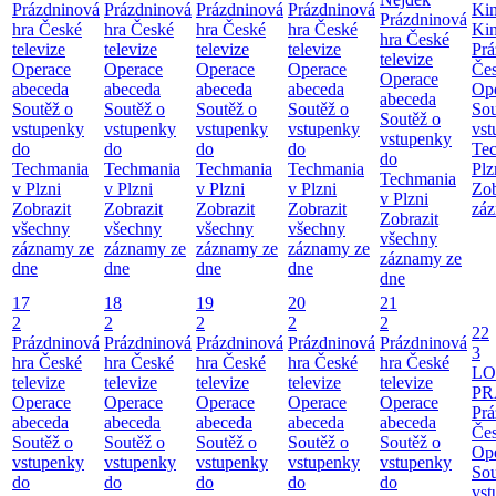
Prázdninová
Prázdninová
Prázdninová
Prázdninová
Ki
Prázdninová
hra České
hra České
hra České
hra České
Ki
hra České
televize
televize
televize
televize
Prá
televize
Operace
Operace
Operace
Operace
Čes
Operace
abeceda
abeceda
abeceda
abeceda
Ope
abeceda
Soutěž o
Soutěž o
Soutěž o
Soutěž o
Sou
Soutěž o
vstupenky
vstupenky
vstupenky
vstupenky
vst
vstupenky
do
do
do
do
Te
do
Techmania
Techmania
Techmania
Techmania
Plz
Techmania
v Plzni
v Plzni
v Plzni
v Plzni
Zob
v Plzni
Zobrazit
Zobrazit
Zobrazit
Zobrazit
záz
Zobrazit
všechny
všechny
všechny
všechny
všechny
záznamy ze
záznamy ze
záznamy ze
záznamy ze
záznamy ze
dne
dne
dne
dne
dne
17
18
19
20
21
2
2
2
2
2
22
Prázdninová
Prázdninová
Prázdninová
Prázdninová
Prázdninová
3
hra České
hra České
hra České
hra České
hra České
LO
televize
televize
televize
televize
televize
PR
Operace
Operace
Operace
Operace
Operace
Prá
abeceda
abeceda
abeceda
abeceda
abeceda
Čes
Soutěž o
Soutěž o
Soutěž o
Soutěž o
Soutěž o
Ope
vstupenky
vstupenky
vstupenky
vstupenky
vstupenky
Sou
do
do
do
do
do
vst