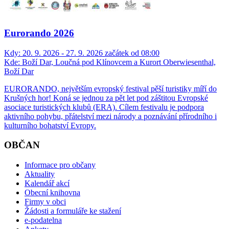
Eurorando 2026
Kdy:
20. 9. 2026 - 27. 9. 2026 začátek od 08:00
Kde:
Boží Dar, Loučná pod Klínovcem a Kurort Oberwiesenthal,
Boží Dar
EURORANDO, největším evropský festival pěší turistiky míří do
Krušných hor! Koná se jednou za pět let pod záštitou Evropské
asociace turistických klubů (ERA). Cílem festivalu je podpora
aktivního pohybu, přátelství mezi národy a poznávání přírodního i
kulturního bohatství Evropy.
OBČAN
Informace pro občany
Aktuality
Kalendář akcí
Obecní knihovna
Firmy v obci
Žádosti a formuláře ke stažení
e-podatelna