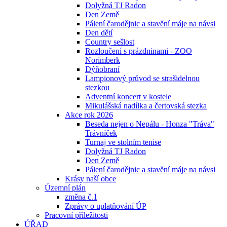
Dolyžná TJ Radon
Den Země
Pálení čarodějnic a stavění máje na návsi
Den dětí
Country sešlost
Rozloučení s prázdninami - ZOO
Norimberk
Dýňobraní
Lampionový průvod se strašidelnou
stezkou
Adventní koncert v kostele
Mikulášská nadílka a čertovská stezka
Akce rok 2026
Beseda nejen o Nepálu - Honza "Tráva"
Trávníček
Turnaj ve stolním tenise
Dolyžná TJ Radon
Den Země
Pálení čarodějnic a stavění máje na návsi
Krásy naší obce
Územní plán
změna č.1
Zprávy o uplatňování ÚP
Pracovní příležitosti
ÚŘAD