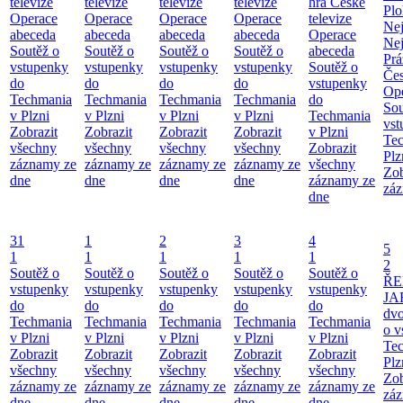
televize
televize
televize
televize
hra České
Pl
Operace
Operace
Operace
Operace
televize
Ne
abeceda
abeceda
abeceda
abeceda
Operace
Ne
Soutěž o
Soutěž o
Soutěž o
Soutěž o
abeceda
Prá
vstupenky
vstupenky
vstupenky
vstupenky
Soutěž o
Čes
do
do
do
do
vstupenky
Ope
Techmania
Techmania
Techmania
Techmania
do
Sou
v Plzni
v Plzni
v Plzni
v Plzni
Techmania
vst
Zobrazit
Zobrazit
Zobrazit
Zobrazit
v Plzni
Te
všechny
všechny
všechny
všechny
Zobrazit
Plz
záznamy ze
záznamy ze
záznamy ze
záznamy ze
všechny
Zob
dne
dne
dne
dne
záznamy ze
záz
dne
31
1
2
3
4
5
1
1
1
1
1
2
Soutěž o
Soutěž o
Soutěž o
Soutěž o
Soutěž o
ŘE
vstupenky
vstupenky
vstupenky
vstupenky
vstupenky
JA
do
do
do
do
do
dv
Techmania
Techmania
Techmania
Techmania
Techmania
o v
v Plzni
v Plzni
v Plzni
v Plzni
v Plzni
Te
Zobrazit
Zobrazit
Zobrazit
Zobrazit
Zobrazit
Plz
všechny
všechny
všechny
všechny
všechny
Zob
záznamy ze
záznamy ze
záznamy ze
záznamy ze
záznamy ze
záz
dne
dne
dne
dne
dne