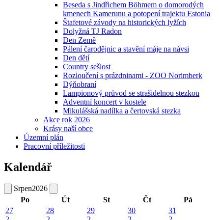
Beseda s Jindřichem Böhmem o domorodých
kmenech Kamerunu a potopení trajektu Estonia
Štafetové závody na historických lyžích
Dolyžná TJ Radon
Den Země
Pálení čarodějnic a stavění máje na návsi
Den dětí
Country sešlost
Rozloučení s prázdninami - ZOO Norimberk
Dýňobraní
Lampionový průvod se strašidelnou stezkou
Adventní koncert v kostele
Mikulášská nadílka a čertovská stezka
Akce rok 2026
Krásy naší obce
Územní plán
Pracovní příležitosti
Kalendář
Srpen
2026
Po
Út
St
Čt
Pá
27
28
29
30
31
2
2
2
2
2