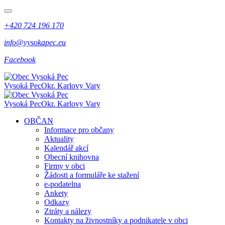
+420 724 196 170
info@vysokapec.eu
Facebook
Vysoká Pec
Okr. Karlovy Vary
Vysoká Pec
Okr. Karlovy Vary
OBČAN
Informace pro občany
Aktuality
Kalendář akcí
Obecní knihovna
Firmy v obci
Žádosti a formuláře ke stažení
e-podatelna
Ankety
Odkazy
Ztráty a nálezy
Kontakty na živnostníky a podnikatele v obci