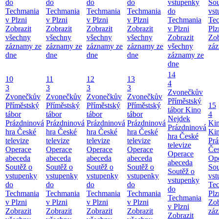
do
do
do
do
vstupenky
Sou
Techmania
Techmania
Techmania
Techmania
do
vst
v Plzni
v Plzni
v Plzni
v Plzni
Techmania
Te
Zobrazit
Zobrazit
Zobrazit
Zobrazit
v Plzni
Plz
všechny
všechny
všechny
všechny
Zobrazit
Zob
záznamy ze
záznamy ze
záznamy ze
záznamy ze
všechny
záz
dne
dne
dne
dne
záznamy ze
dne
14
10
11
12
13
4
3
3
3
3
Zvonečkův
Zvonečkův
Zvonečkův
Zvonečkův
Zvonečkův
Příměstský
Příměstský
Příměstský
Příměstský
Příměstský
15
tábor
Kino
tábor
tábor
tábor
tábor
4
Nejdek
Prázdninová
Prázdninová
Prázdninová
Prázdninová
Ki
Prázdninová
hra České
hra České
hra České
hra České
Ki
hra České
televize
televize
televize
televize
Prá
televize
Operace
Operace
Operace
Operace
Čes
Operace
abeceda
abeceda
abeceda
abeceda
Ope
abeceda
Soutěž o
Soutěž o
Soutěž o
Soutěž o
Sou
Soutěž o
vstupenky
vstupenky
vstupenky
vstupenky
vst
vstupenky
do
do
do
do
Te
do
Techmania
Techmania
Techmania
Techmania
Plz
Techmania
v Plzni
v Plzni
v Plzni
v Plzni
Zob
v Plzni
Zobrazit
Zobrazit
Zobrazit
Zobrazit
záz
Zobrazit