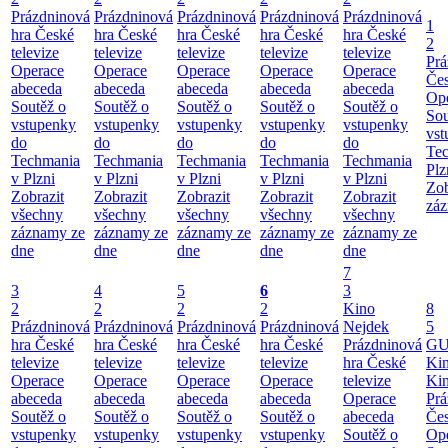
Prázdninová
Prázdninová
Prázdninová
Prázdninová
Prázdninová
1
hra České
hra České
hra České
hra České
hra České
2
televize
televize
televize
televize
televize
Prá
Operace
Operace
Operace
Operace
Operace
Čes
abeceda
abeceda
abeceda
abeceda
abeceda
Ope
Soutěž o
Soutěž o
Soutěž o
Soutěž o
Soutěž o
Sou
vstupenky
vstupenky
vstupenky
vstupenky
vstupenky
vst
do
do
do
do
do
Te
Techmania
Techmania
Techmania
Techmania
Techmania
Plz
v Plzni
v Plzni
v Plzni
v Plzni
v Plzni
Zob
Zobrazit
Zobrazit
Zobrazit
Zobrazit
Zobrazit
záz
všechny
všechny
všechny
všechny
všechny
záznamy ze
záznamy ze
záznamy ze
záznamy ze
záznamy ze
dne
dne
dne
dne
dne
7
3
4
5
6
3
2
2
2
2
Kino
8
Prázdninová
Prázdninová
Prázdninová
Prázdninová
Nejdek
5
hra České
hra České
hra České
hra České
Prázdninová
GU
televize
televize
televize
televize
hra České
Ki
Operace
Operace
Operace
Operace
televize
Ki
abeceda
abeceda
abeceda
abeceda
Operace
Prá
Soutěž o
Soutěž o
Soutěž o
Soutěž o
abeceda
Čes
vstupenky
vstupenky
vstupenky
vstupenky
Soutěž o
Ope