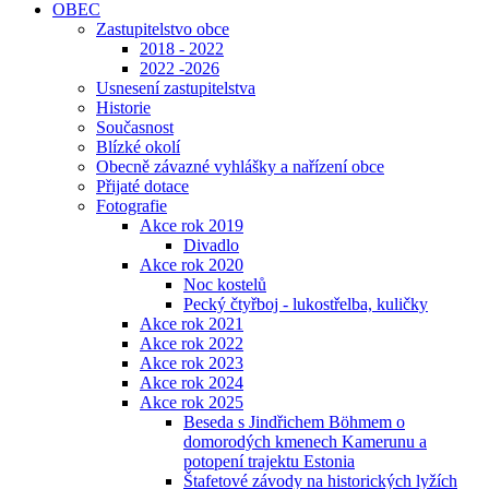
OBEC
Zastupitelstvo obce
2018 - 2022
2022 -2026
Usnesení zastupitelstva
Historie
Současnost
Blízké okolí
Obecně závazné vyhlášky a nařízení obce
Přijaté dotace
Fotografie
Akce rok 2019
Divadlo
Akce rok 2020
Noc kostelů
Pecký čtyřboj - lukostřelba, kuličky
Akce rok 2021
Akce rok 2022
Akce rok 2023
Akce rok 2024
Akce rok 2025
Beseda s Jindřichem Böhmem o
domorodých kmenech Kamerunu a
potopení trajektu Estonia
Štafetové závody na historických lyžích