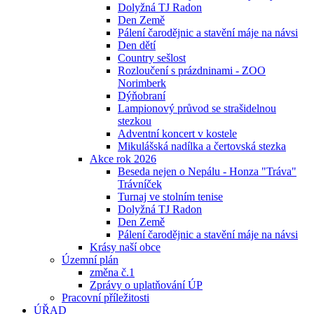
Dolyžná TJ Radon
Den Země
Pálení čarodějnic a stavění máje na návsi
Den dětí
Country sešlost
Rozloučení s prázdninami - ZOO
Norimberk
Dýňobraní
Lampionový průvod se strašidelnou
stezkou
Adventní koncert v kostele
Mikulášská nadílka a čertovská stezka
Akce rok 2026
Beseda nejen o Nepálu - Honza "Tráva"
Trávníček
Turnaj ve stolním tenise
Dolyžná TJ Radon
Den Země
Pálení čarodějnic a stavění máje na návsi
Krásy naší obce
Územní plán
změna č.1
Zprávy o uplatňování ÚP
Pracovní příležitosti
ÚŘAD