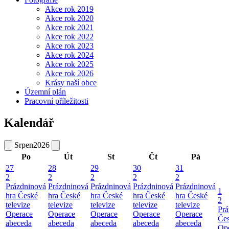
Akce rok 2019
Akce rok 2020
Akce rok 2021
Akce rok 2022
Akce rok 2023
Akce rok 2024
Akce rok 2025
Akce rok 2026
Krásy naší obce
Územní plán
Pracovní příležitosti
Kalendář
Srpen
2026
Po
Út
St
Čt
Pá
27
28
29
30
31
2
2
2
2
2
Prázdninová
Prázdninová
Prázdninová
Prázdninová
Prázdninová
1
hra České
hra České
hra České
hra České
hra České
2
televize
televize
televize
televize
televize
Prá
Operace
Operace
Operace
Operace
Operace
Čes
abeceda
abeceda
abeceda
abeceda
abeceda
Ope