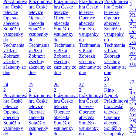
Prázdninová
Prázdninová
Prázdninová
Prázdninová
Prázdninová
3
hra České
hra České
hra České
hra České
hra České
LO
televize
televize
televize
televize
televize
PR
Operace
Operace
Operace
Operace
Operace
Prá
abeceda
abeceda
abeceda
abeceda
abeceda
Čes
Soutěž o
Soutěž o
Soutěž o
Soutěž o
Soutěž o
Ope
vstupenky
vstupenky
vstupenky
vstupenky
vstupenky
Sou
do
do
do
do
do
vst
Techmania
Techmania
Techmania
Techmania
Techmania
Te
v Plzni
v Plzni
v Plzni
v Plzni
v Plzni
Plz
Zobrazit
Zobrazit
Zobrazit
Zobrazit
Zobrazit
Zob
všechny
všechny
všechny
všechny
všechny
záz
záznamy ze
záznamy ze
záznamy ze
záznamy ze
záznamy ze
dne
dne
dne
dne
dne
28
29
24
25
26
27
3
5
2
2
2
2
Kino
Roz
Prázdninová
Prázdninová
Prázdninová
Prázdninová
Nejdek
prá
hra České
hra České
hra České
hra České
Prázdninová
záb
televize
televize
televize
televize
hra České
Pl
Operace
Operace
Operace
Operace
televize
Ne
abeceda
abeceda
abeceda
abeceda
Operace
Ne
Soutěž o
Soutěž o
Soutěž o
Soutěž o
abeceda
Prá
vstupenky
vstupenky
vstupenky
vstupenky
Soutěž o
Čes
do
do
do
do
vstupenky