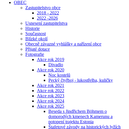
OBEC
Zastupitelstvo obce
2018 - 2022
2022 -2026
Usnesení zastupitelstva
Historie
Současnost
Blízké okolí
Obecně závazné vyhlášky a nařízení obce
Přijaté dotace
Fotografie
Akce rok 2019
Divadlo
Akce rok 2020
Noc kostelů
Pecký čtyřboj - lukostřelba, kuličky
Akce rok 2021
Akce rok 2022
Akce rok 2023
Akce rok 2024
Akce rok 2025
Beseda s Jindřichem Böhmem o
domorodých kmenech Kamerunu a
potopení trajektu Estonia
Štafetové závody na historických lyžích