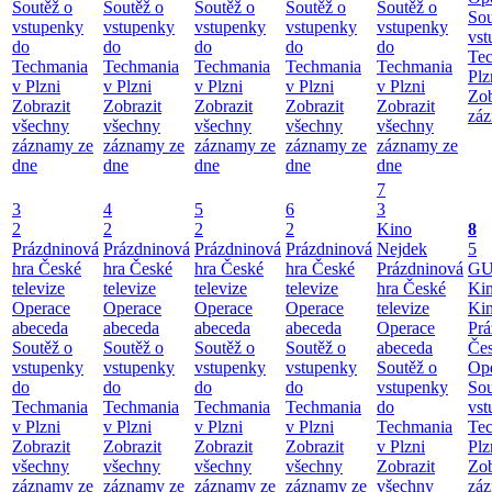
Soutěž o
Soutěž o
Soutěž o
Soutěž o
Soutěž o
Sou
vstupenky
vstupenky
vstupenky
vstupenky
vstupenky
vst
do
do
do
do
do
Te
Techmania
Techmania
Techmania
Techmania
Techmania
Plz
v Plzni
v Plzni
v Plzni
v Plzni
v Plzni
Zob
Zobrazit
Zobrazit
Zobrazit
Zobrazit
Zobrazit
záz
všechny
všechny
všechny
všechny
všechny
záznamy ze
záznamy ze
záznamy ze
záznamy ze
záznamy ze
dne
dne
dne
dne
dne
7
3
4
5
6
3
2
2
2
2
Kino
8
Prázdninová
Prázdninová
Prázdninová
Prázdninová
Nejdek
5
hra České
hra České
hra České
hra České
Prázdninová
GU
televize
televize
televize
televize
hra České
Ki
Operace
Operace
Operace
Operace
televize
Ki
abeceda
abeceda
abeceda
abeceda
Operace
Prá
Soutěž o
Soutěž o
Soutěž o
Soutěž o
abeceda
Čes
vstupenky
vstupenky
vstupenky
vstupenky
Soutěž o
Ope
do
do
do
do
vstupenky
Sou
Techmania
Techmania
Techmania
Techmania
do
vst
v Plzni
v Plzni
v Plzni
v Plzni
Techmania
Te
Zobrazit
Zobrazit
Zobrazit
Zobrazit
v Plzni
Plz
všechny
všechny
všechny
všechny
Zobrazit
Zob
záznamy ze
záznamy ze
záznamy ze
záznamy ze
všechny
záz