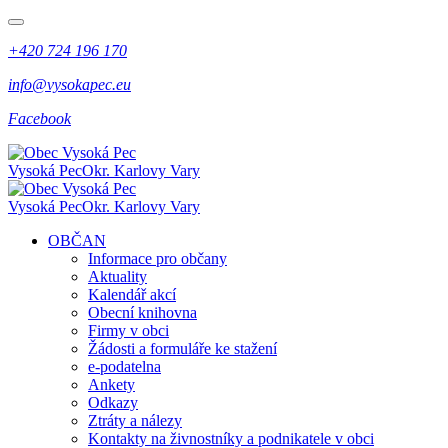
+420 724 196 170
info@vysokapec.eu
Facebook
Vysoká Pec
Okr. Karlovy Vary
Vysoká Pec
Okr. Karlovy Vary
OBČAN
Informace pro občany
Aktuality
Kalendář akcí
Obecní knihovna
Firmy v obci
Žádosti a formuláře ke stažení
e-podatelna
Ankety
Odkazy
Ztráty a nálezy
Kontakty na živnostníky a podnikatele v obci