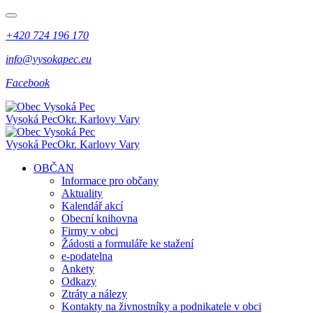
+420 724 196 170
info@vysokapec.eu
Facebook
Vysoká Pec
Okr. Karlovy Vary
Vysoká Pec
Okr. Karlovy Vary
OBČAN
Informace pro občany
Aktuality
Kalendář akcí
Obecní knihovna
Firmy v obci
Žádosti a formuláře ke stažení
e-podatelna
Ankety
Odkazy
Ztráty a nálezy
Kontakty na živnostníky a podnikatele v obci