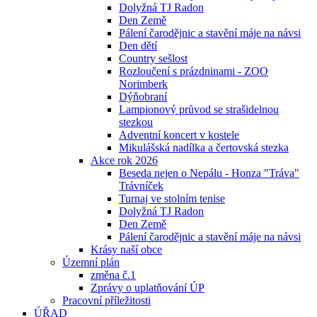
Dolyžná TJ Radon
Den Země
Pálení čarodějnic a stavění máje na návsi
Den dětí
Country sešlost
Rozloučení s prázdninami - ZOO
Norimberk
Dýňobraní
Lampionový průvod se strašidelnou
stezkou
Adventní koncert v kostele
Mikulášská nadílka a čertovská stezka
Akce rok 2026
Beseda nejen o Nepálu - Honza "Tráva"
Trávníček
Turnaj ve stolním tenise
Dolyžná TJ Radon
Den Země
Pálení čarodějnic a stavění máje na návsi
Krásy naší obce
Územní plán
změna č.1
Zprávy o uplatňování ÚP
Pracovní příležitosti
ÚŘAD