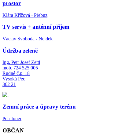
prostor
Klára Křížová - Přebuz
TV servis + anténní příjem
Václav Svoboda - Nejdek
Údržba zeleně
Ing. Petr Josef Zettl
mob. 724 525 005
Rudné č.p. 18
Vysoká Pec
362 21
Zemní práce a úpravy terénu
Petr Ipner
OBČAN