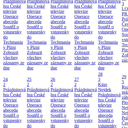
Prázdninová
Prázdninová
Prázdninová
Prázdninová
Prázdninová
3
hra České
hra České
hra České
hra České
hra České
LO
televize
televize
televize
televize
televize
PR
Operace
Operace
Operace
Operace
Operace
Prá
abeceda
abeceda
abeceda
abeceda
abeceda
Čes
Soutěž o
Soutěž o
Soutěž o
Soutěž o
Soutěž o
Ope
vstupenky
vstupenky
vstupenky
vstupenky
vstupenky
Sou
do
do
do
do
do
vst
Techmania
Techmania
Techmania
Techmania
Techmania
Te
v Plzni
v Plzni
v Plzni
v Plzni
v Plzni
Plz
Zobrazit
Zobrazit
Zobrazit
Zobrazit
Zobrazit
Zob
všechny
všechny
všechny
všechny
všechny
záz
záznamy ze
záznamy ze
záznamy ze
záznamy ze
záznamy ze
dne
dne
dne
dne
dne
28
29
24
25
26
27
3
5
2
2
2
2
Kino
Roz
Prázdninová
Prázdninová
Prázdninová
Prázdninová
Nejdek
prá
hra České
hra České
hra České
hra České
Prázdninová
záb
televize
televize
televize
televize
hra České
Pl
Operace
Operace
Operace
Operace
televize
Ne
abeceda
abeceda
abeceda
abeceda
Operace
Ne
Soutěž o
Soutěž o
Soutěž o
Soutěž o
abeceda
Prá
vstupenky
vstupenky
vstupenky
vstupenky
Soutěž o
Čes
do
do
do
do
vstupenky