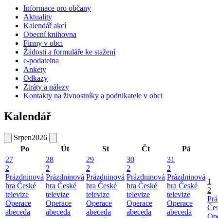
Informace pro občany
Aktuality
Kalendář akcí
Obecní knihovna
Firmy v obci
Žádosti a formuláře ke stažení
e-podatelna
Ankety
Odkazy
Ztráty a nálezy
Kontakty na živnostníky a podnikatele v obci
Kalendář
Srpen
2026
Po
Út
St
Čt
Pá
27
28
29
30
31
2
2
2
2
2
Prázdninová
Prázdninová
Prázdninová
Prázdninová
Prázdninová
1
hra České
hra České
hra České
hra České
hra České
2
televize
televize
televize
televize
televize
Prá
Operace
Operace
Operace
Operace
Operace
Čes
abeceda
abeceda
abeceda
abeceda
abeceda
Ope