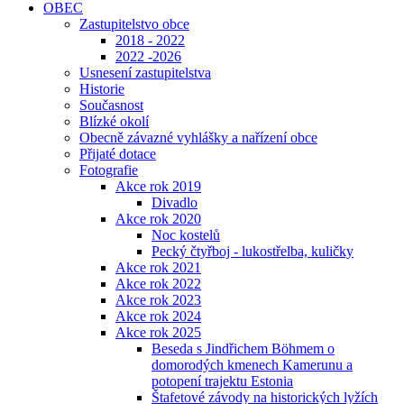
OBEC
Zastupitelstvo obce
2018 - 2022
2022 -2026
Usnesení zastupitelstva
Historie
Současnost
Blízké okolí
Obecně závazné vyhlášky a nařízení obce
Přijaté dotace
Fotografie
Akce rok 2019
Divadlo
Akce rok 2020
Noc kostelů
Pecký čtyřboj - lukostřelba, kuličky
Akce rok 2021
Akce rok 2022
Akce rok 2023
Akce rok 2024
Akce rok 2025
Beseda s Jindřichem Böhmem o
domorodých kmenech Kamerunu a
potopení trajektu Estonia
Štafetové závody na historických lyžích