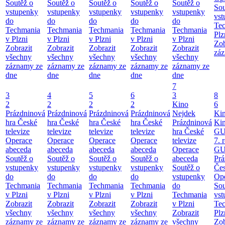
Soutěž o
Soutěž o
Soutěž o
Soutěž o
Soutěž o
Sou
vstupenky
vstupenky
vstupenky
vstupenky
vstupenky
vst
do
do
do
do
do
Te
Techmania
Techmania
Techmania
Techmania
Techmania
Plz
v Plzni
v Plzni
v Plzni
v Plzni
v Plzni
Zob
Zobrazit
Zobrazit
Zobrazit
Zobrazit
Zobrazit
záz
všechny
všechny
všechny
všechny
všechny
záznamy ze
záznamy ze
záznamy ze
záznamy ze
záznamy ze
dne
dne
dne
dne
dne
7
3
4
5
6
3
8
2
2
2
2
Kino
6
Prázdninová
Prázdninová
Prázdninová
Prázdninová
Nejdek
Ki
hra České
hra České
hra České
hra České
Prázdninová
Ki
televize
televize
televize
televize
hra České
GU
Operace
Operace
Operace
Operace
televize
7. 
abeceda
abeceda
abeceda
abeceda
Operace
GU
Soutěž o
Soutěž o
Soutěž o
Soutěž o
abeceda
Prá
vstupenky
vstupenky
vstupenky
vstupenky
Soutěž o
Čes
do
do
do
do
vstupenky
Ope
Techmania
Techmania
Techmania
Techmania
do
Sou
v Plzni
v Plzni
v Plzni
v Plzni
Techmania
vst
Zobrazit
Zobrazit
Zobrazit
Zobrazit
v Plzni
Te
všechny
všechny
všechny
všechny
Zobrazit
Plz
záznamy ze
záznamy ze
záznamy ze
záznamy ze
všechny
Zob