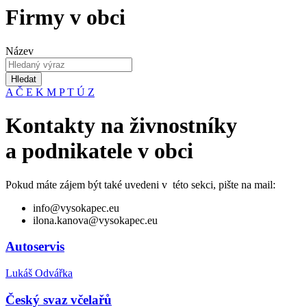
Firmy v obci
Název
Hledat
A
Č
E
K
M
P
T
Ú
Z
Kontakty na živnostníky
a podnikatele v obci
Pokud máte zájem být také uvedeni v této sekci, pište na mail:
info@vysokapec.eu
ilona.kanova@vysokapec.eu
Autoservis
Lukáš Odvářka
Český svaz včelařů