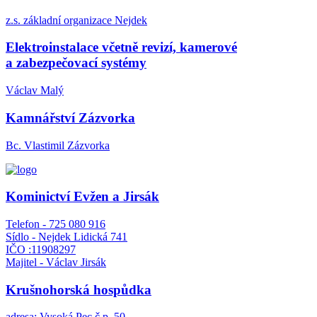
z.s. základní organizace Nejdek
Elektroinstalace včetně revizí, kamerové
a zabezpečovací systémy
Václav Malý
Kamnářství Zázvorka
Bc. Vlastimil Zázvorka
Kominictví Evžen a Jirsák
Telefon - 725 080 916
Sídlo - Nejdek Lidická 741
IČO :11908297
Majitel - Václav Jirsák
Krušnohorská hospůdka
adresa: Vysoká Pec č.p. 50