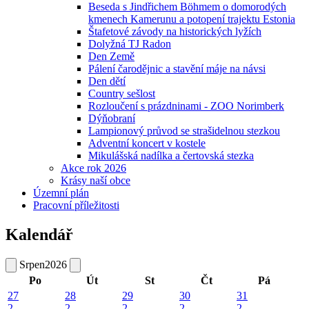
Beseda s Jindřichem Böhmem o domorodých
kmenech Kamerunu a potopení trajektu Estonia
Štafetové závody na historických lyžích
Dolyžná TJ Radon
Den Země
Pálení čarodějnic a stavění máje na návsi
Den dětí
Country sešlost
Rozloučení s prázdninami - ZOO Norimberk
Dýňobraní
Lampionový průvod se strašidelnou stezkou
Adventní koncert v kostele
Mikulášská nadílka a čertovská stezka
Akce rok 2026
Krásy naší obce
Územní plán
Pracovní příležitosti
Kalendář
Srpen
2026
Po
Út
St
Čt
Pá
27
28
29
30
31
2
2
2
2
2