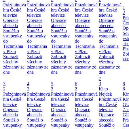
Prázdninová
Prázdninová
Prázdninová
Prázdninová
Prázdninová
1
hra České
hra České
hra České
hra České
hra České
2
televize
televize
televize
televize
televize
Prá
Operace
Operace
Operace
Operace
Operace
Čes
abeceda
abeceda
abeceda
abeceda
abeceda
Ope
Soutěž o
Soutěž o
Soutěž o
Soutěž o
Soutěž o
Sou
vstupenky
vstupenky
vstupenky
vstupenky
vstupenky
vst
do
do
do
do
do
Te
Techmania
Techmania
Techmania
Techmania
Techmania
Plz
v Plzni
v Plzni
v Plzni
v Plzni
v Plzni
Zob
Zobrazit
Zobrazit
Zobrazit
Zobrazit
Zobrazit
záz
všechny
všechny
všechny
všechny
všechny
záznamy ze
záznamy ze
záznamy ze
záznamy ze
záznamy ze
dne
dne
dne
dne
dne
7
3
4
5
6
3
8
2
2
2
2
Kino
6
Prázdninová
Prázdninová
Prázdninová
Prázdninová
Nejdek
Ki
hra České
hra České
hra České
hra České
Prázdninová
Ki
televize
televize
televize
televize
hra České
GU
Operace
Operace
Operace
Operace
televize
7. 
abeceda
abeceda
abeceda
abeceda
Operace
GU
Soutěž o
Soutěž o
Soutěž o
Soutěž o
abeceda
Prá
vstupenky
vstupenky
vstupenky
vstupenky
Soutěž o
Čes