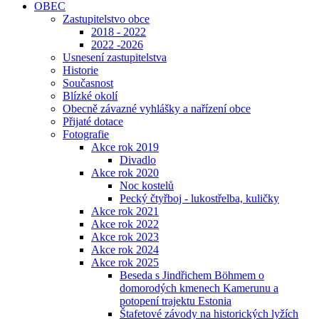
OBEC
Zastupitelstvo obce
2018 - 2022
2022 -2026
Usnesení zastupitelstva
Historie
Současnost
Blízké okolí
Obecně závazné vyhlášky a nařízení obce
Přijaté dotace
Fotografie
Akce rok 2019
Divadlo
Akce rok 2020
Noc kostelů
Pecký čtyřboj - lukostřelba, kuličky
Akce rok 2021
Akce rok 2022
Akce rok 2023
Akce rok 2024
Akce rok 2025
Beseda s Jindřichem Böhmem o
domorodých kmenech Kamerunu a
potopení trajektu Estonia
Štafetové závody na historických lyžích