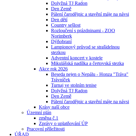
Dolyžná TJ Radon
Den Země
Pálení čarodějnic a stavění máje na návsi
Den dětí
Country sešlost
Rozloučení s prázdninami - ZOO
Norimberk
Dýňobraní
Lampionový průvod se strašidelnou
stezkou
Adventní koncert v kostele
Mikulášská nadílka a čertovská stezka
Akce rok 2026
Beseda nejen o Nepálu - Honza "Tráva"
Trávníček
Turnaj ve stolním tenise
Dolyžná TJ Radon
Den Země
Pálení čarodějnic a stavění máje na návsi
Krásy naší obce
Územní plán
změna č.1
Zprávy o uplatňování ÚP
Pracovní příležitosti
ÚŘAD