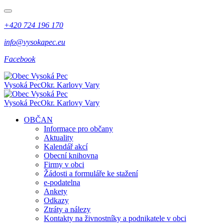
+420 724 196 170
info@vysokapec.eu
Facebook
Vysoká Pec
Okr. Karlovy Vary
Vysoká Pec
Okr. Karlovy Vary
OBČAN
Informace pro občany
Aktuality
Kalendář akcí
Obecní knihovna
Firmy v obci
Žádosti a formuláře ke stažení
e-podatelna
Ankety
Odkazy
Ztráty a nálezy
Kontakty na živnostníky a podnikatele v obci