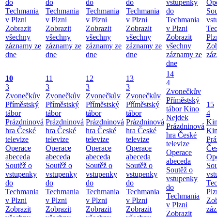
do
do
do
do
vstupenky
Ope
Techmania
Techmania
Techmania
Techmania
do
Sou
v Plzni
v Plzni
v Plzni
v Plzni
Techmania
vst
Zobrazit
Zobrazit
Zobrazit
Zobrazit
v Plzni
Te
všechny
všechny
všechny
všechny
Zobrazit
Plz
záznamy ze
záznamy ze
záznamy ze
záznamy ze
všechny
Zob
dne
dne
dne
dne
záznamy ze
záz
dne
14
10
11
12
13
4
3
3
3
3
Zvonečkův
Zvonečkův
Zvonečkův
Zvonečkův
Zvonečkův
Příměstský
Příměstský
Příměstský
Příměstský
Příměstský
15
tábor
Kino
tábor
tábor
tábor
tábor
4
Nejdek
Prázdninová
Prázdninová
Prázdninová
Prázdninová
Ki
Prázdninová
hra České
hra České
hra České
hra České
Ki
hra České
televize
televize
televize
televize
Prá
televize
Operace
Operace
Operace
Operace
Čes
Operace
abeceda
abeceda
abeceda
abeceda
Ope
abeceda
Soutěž o
Soutěž o
Soutěž o
Soutěž o
Sou
Soutěž o
vstupenky
vstupenky
vstupenky
vstupenky
vst
vstupenky
do
do
do
do
Te
do
Techmania
Techmania
Techmania
Techmania
Plz
Techmania
v Plzni
v Plzni
v Plzni
v Plzni
Zob
v Plzni
Zobrazit
Zobrazit
Zobrazit
Zobrazit
záz
Zobrazit