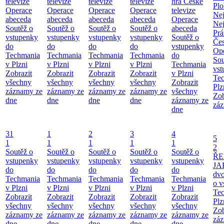
televize
televize
televize
televize
hra České
Pl
Operace
Operace
Operace
Operace
televize
Ne
abeceda
abeceda
abeceda
abeceda
Operace
Ne
Soutěž o
Soutěž o
Soutěž o
Soutěž o
abeceda
Prá
vstupenky
vstupenky
vstupenky
vstupenky
Soutěž o
Čes
do
do
do
do
vstupenky
Ope
Techmania
Techmania
Techmania
Techmania
do
Sou
v Plzni
v Plzni
v Plzni
v Plzni
Techmania
vst
Zobrazit
Zobrazit
Zobrazit
Zobrazit
v Plzni
Te
všechny
všechny
všechny
všechny
Zobrazit
Plz
záznamy ze
záznamy ze
záznamy ze
záznamy ze
všechny
Zob
dne
dne
dne
dne
záznamy ze
záz
dne
31
1
2
3
4
5
1
1
1
1
1
2
Soutěž o
Soutěž o
Soutěž o
Soutěž o
Soutěž o
ŘE
vstupenky
vstupenky
vstupenky
vstupenky
vstupenky
JA
do
do
do
do
do
dv
Techmania
Techmania
Techmania
Techmania
Techmania
o v
v Plzni
v Plzni
v Plzni
v Plzni
v Plzni
Te
Zobrazit
Zobrazit
Zobrazit
Zobrazit
Zobrazit
Plz
všechny
všechny
všechny
všechny
všechny
Zob
záznamy ze
záznamy ze
záznamy ze
záznamy ze
záznamy ze
záz
dne
dne
dne
dne
dne