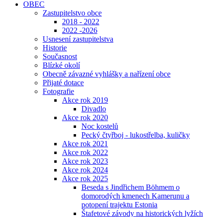
OBEC
Zastupitelstvo obce
2018 - 2022
2022 -2026
Usnesení zastupitelstva
Historie
Současnost
Blízké okolí
Obecně závazné vyhlášky a nařízení obce
Přijaté dotace
Fotografie
Akce rok 2019
Divadlo
Akce rok 2020
Noc kostelů
Pecký čtyřboj - lukostřelba, kuličky
Akce rok 2021
Akce rok 2022
Akce rok 2023
Akce rok 2024
Akce rok 2025
Beseda s Jindřichem Böhmem o
domorodých kmenech Kamerunu a
potopení trajektu Estonia
Štafetové závody na historických lyžích