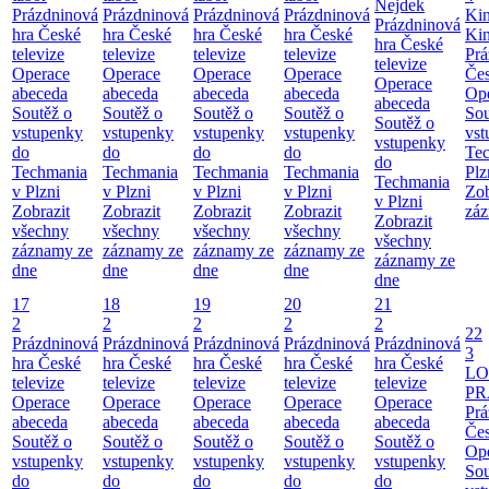
Nejdek
Prázdninová
Prázdninová
Prázdninová
Prázdninová
Ki
Prázdninová
hra České
hra České
hra České
hra České
Ki
hra České
televize
televize
televize
televize
Prá
televize
Operace
Operace
Operace
Operace
Čes
Operace
abeceda
abeceda
abeceda
abeceda
Ope
abeceda
Soutěž o
Soutěž o
Soutěž o
Soutěž o
Sou
Soutěž o
vstupenky
vstupenky
vstupenky
vstupenky
vst
vstupenky
do
do
do
do
Te
do
Techmania
Techmania
Techmania
Techmania
Plz
Techmania
v Plzni
v Plzni
v Plzni
v Plzni
Zob
v Plzni
Zobrazit
Zobrazit
Zobrazit
Zobrazit
záz
Zobrazit
všechny
všechny
všechny
všechny
všechny
záznamy ze
záznamy ze
záznamy ze
záznamy ze
záznamy ze
dne
dne
dne
dne
dne
17
18
19
20
21
2
2
2
2
2
22
Prázdninová
Prázdninová
Prázdninová
Prázdninová
Prázdninová
3
hra České
hra České
hra České
hra České
hra České
LO
televize
televize
televize
televize
televize
PR
Operace
Operace
Operace
Operace
Operace
Prá
abeceda
abeceda
abeceda
abeceda
abeceda
Čes
Soutěž o
Soutěž o
Soutěž o
Soutěž o
Soutěž o
Ope
vstupenky
vstupenky
vstupenky
vstupenky
vstupenky
Sou
do
do
do
do
do