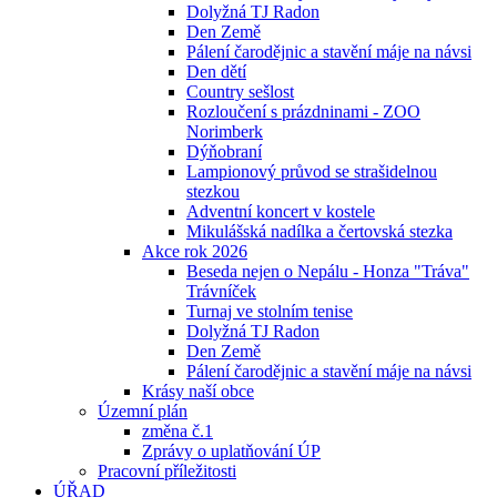
Dolyžná TJ Radon
Den Země
Pálení čarodějnic a stavění máje na návsi
Den dětí
Country sešlost
Rozloučení s prázdninami - ZOO
Norimberk
Dýňobraní
Lampionový průvod se strašidelnou
stezkou
Adventní koncert v kostele
Mikulášská nadílka a čertovská stezka
Akce rok 2026
Beseda nejen o Nepálu - Honza "Tráva"
Trávníček
Turnaj ve stolním tenise
Dolyžná TJ Radon
Den Země
Pálení čarodějnic a stavění máje na návsi
Krásy naší obce
Územní plán
změna č.1
Zprávy o uplatňování ÚP
Pracovní příležitosti
ÚŘAD