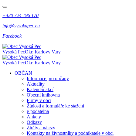
+420 724 196 170
info@vysokapec.eu
Facebook
Vysoká Pec
Okr. Karlovy Vary
Vysoká Pec
Okr. Karlovy Vary
OBČAN
Informace pro občany
Aktuality
Kalendář akcí
Obecní knihovna
Firmy v obci
Žádosti a formuláře ke stažení
e-podatelna
Ankety
Odkazy
Ztráty a nálezy
Kontakty na živnostníky a podnikatele v obci