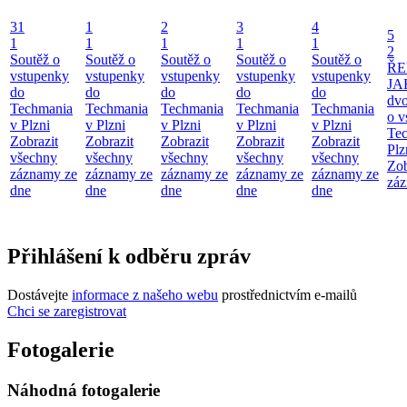
31
1
2
3
4
5
1
1
1
1
1
2
Soutěž o
Soutěž o
Soutěž o
Soutěž o
Soutěž o
ŘE
vstupenky
vstupenky
vstupenky
vstupenky
vstupenky
JA
do
do
do
do
do
dv
Techmania
Techmania
Techmania
Techmania
Techmania
o v
v Plzni
v Plzni
v Plzni
v Plzni
v Plzni
Te
Zobrazit
Zobrazit
Zobrazit
Zobrazit
Zobrazit
Plz
všechny
všechny
všechny
všechny
všechny
Zob
záznamy ze
záznamy ze
záznamy ze
záznamy ze
záznamy ze
záz
dne
dne
dne
dne
dne
Přihlášení k odběru zpráv
Dostávejte
informace z našeho webu
prostřednictvím e-mailů
Chci se zaregistrovat
Fotogalerie
Náhodná fotogalerie