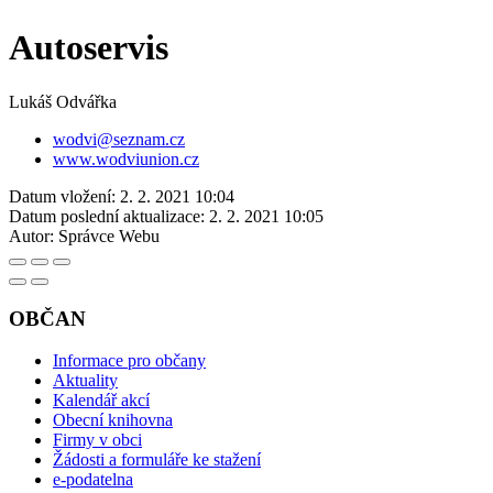
Autoservis
Lukáš Odvářka
wodvi@seznam.cz
www.wodviunion.cz
Datum vložení:
2. 2. 2021 10:04
Datum poslední aktualizace:
2. 2. 2021 10:05
Autor:
Správce Webu
OBČAN
Informace pro občany
Aktuality
Kalendář akcí
Obecní knihovna
Firmy v obci
Žádosti a formuláře ke stažení
e-podatelna