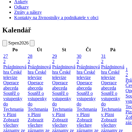
Ankety
Odkazy
Ztráty a nálezy
Kontakty na živnostníky a podnikatele v obci
Kalendář
Srpen
2026
Po
Út
St
Čt
Pá
27
28
29
30
31
2
2
2
2
2
Prázdninová
Prázdninová
Prázdninová
Prázdninová
Prázdninová
1
hra České
hra České
hra České
hra České
hra České
2
televize
televize
televize
televize
televize
Prá
Operace
Operace
Operace
Operace
Operace
Čes
abeceda
abeceda
abeceda
abeceda
abeceda
Ope
Soutěž o
Soutěž o
Soutěž o
Soutěž o
Soutěž o
Sou
vstupenky
vstupenky
vstupenky
vstupenky
vstupenky
vst
do
do
do
do
do
Te
Techmania
Techmania
Techmania
Techmania
Techmania
Plz
v Plzni
v Plzni
v Plzni
v Plzni
v Plzni
Zob
Zobrazit
Zobrazit
Zobrazit
Zobrazit
Zobrazit
záz
všechny
všechny
všechny
všechny
všechny
záznamy ze
záznamy ze
záznamy ze
záznamy ze
záznamy ze