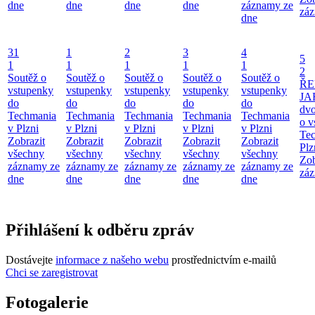
dne
dne
dne
dne
záznamy ze
záz
dne
31
1
2
3
4
5
1
1
1
1
1
2
Soutěž o
Soutěž o
Soutěž o
Soutěž o
Soutěž o
ŘE
vstupenky
vstupenky
vstupenky
vstupenky
vstupenky
JA
do
do
do
do
do
dv
Techmania
Techmania
Techmania
Techmania
Techmania
o v
v Plzni
v Plzni
v Plzni
v Plzni
v Plzni
Te
Zobrazit
Zobrazit
Zobrazit
Zobrazit
Zobrazit
Plz
všechny
všechny
všechny
všechny
všechny
Zob
záznamy ze
záznamy ze
záznamy ze
záznamy ze
záznamy ze
záz
dne
dne
dne
dne
dne
Přihlášení k odběru zpráv
Dostávejte
informace z našeho webu
prostřednictvím e-mailů
Chci se zaregistrovat
Fotogalerie