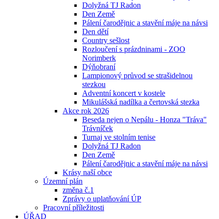
Dolyžná TJ Radon
Den Země
Pálení čarodějnic a stavění máje na návsi
Den dětí
Country sešlost
Rozloučení s prázdninami - ZOO
Norimberk
Dýňobraní
Lampionový průvod se strašidelnou
stezkou
Adventní koncert v kostele
Mikulášská nadílka a čertovská stezka
Akce rok 2026
Beseda nejen o Nepálu - Honza "Tráva"
Trávníček
Turnaj ve stolním tenise
Dolyžná TJ Radon
Den Země
Pálení čarodějnic a stavění máje na návsi
Krásy naší obce
Územní plán
změna č.1
Zprávy o uplatňování ÚP
Pracovní příležitosti
ÚŘAD