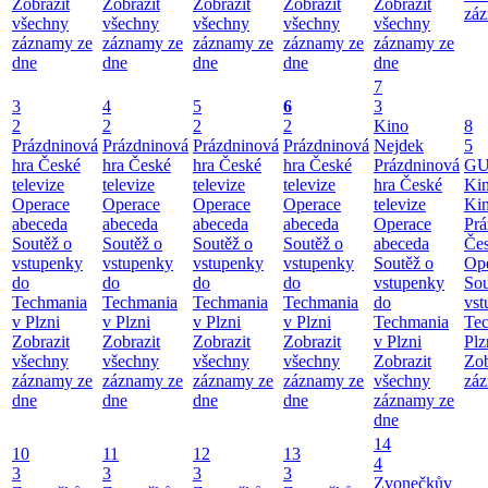
Zobrazit
Zobrazit
Zobrazit
Zobrazit
Zobrazit
záz
všechny
všechny
všechny
všechny
všechny
záznamy ze
záznamy ze
záznamy ze
záznamy ze
záznamy ze
dne
dne
dne
dne
dne
7
3
4
5
6
3
2
2
2
2
Kino
8
Prázdninová
Prázdninová
Prázdninová
Prázdninová
Nejdek
5
hra České
hra České
hra České
hra České
Prázdninová
GU
televize
televize
televize
televize
hra České
Ki
Operace
Operace
Operace
Operace
televize
Ki
abeceda
abeceda
abeceda
abeceda
Operace
Prá
Soutěž o
Soutěž o
Soutěž o
Soutěž o
abeceda
Čes
vstupenky
vstupenky
vstupenky
vstupenky
Soutěž o
Ope
do
do
do
do
vstupenky
Sou
Techmania
Techmania
Techmania
Techmania
do
vst
v Plzni
v Plzni
v Plzni
v Plzni
Techmania
Te
Zobrazit
Zobrazit
Zobrazit
Zobrazit
v Plzni
Plz
všechny
všechny
všechny
všechny
Zobrazit
Zob
záznamy ze
záznamy ze
záznamy ze
záznamy ze
všechny
záz
dne
dne
dne
dne
záznamy ze
dne
14
10
11
12
13
4
3
3
3
3
Zvonečkův