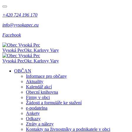
+420 724 196 170
info@vysokapec.eu
Facebook
Vysoká Pec
Okr. Karlovy Vary
Vysoká Pec
Okr. Karlovy Vary
OBČAN
Informace pro občany
Aktuality
Kalendář akcí
Obecní knihovna
Firmy v obci
Žádosti a formuláře ke stažení
e-podatelna
Ankety
Odkazy
Ztráty a nálezy
Kontakty na živnostníky a podnikatele v obci