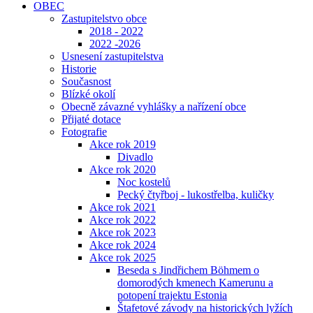
OBEC
Zastupitelstvo obce
2018 - 2022
2022 -2026
Usnesení zastupitelstva
Historie
Současnost
Blízké okolí
Obecně závazné vyhlášky a nařízení obce
Přijaté dotace
Fotografie
Akce rok 2019
Divadlo
Akce rok 2020
Noc kostelů
Pecký čtyřboj - lukostřelba, kuličky
Akce rok 2021
Akce rok 2022
Akce rok 2023
Akce rok 2024
Akce rok 2025
Beseda s Jindřichem Böhmem o
domorodých kmenech Kamerunu a
potopení trajektu Estonia
Štafetové závody na historických lyžích