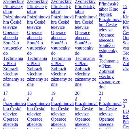
Zvonečkův
Zvonečkův
Zvonečkův
Zvonečkův
Příměstský
Příměstský
Příměstský
Příměstský
Příměstský
15
tábor
Kino
tábor
tábor
tábor
tábor
4
Nejdek
Prázdninová
Prázdninová
Prázdninová
Prázdninová
Ki
Prázdninová
hra České
hra České
hra České
hra České
Ki
hra České
televize
televize
televize
televize
Prá
televize
Operace
Operace
Operace
Operace
Čes
Operace
abeceda
abeceda
abeceda
abeceda
Ope
abeceda
Soutěž o
Soutěž o
Soutěž o
Soutěž o
Sou
Soutěž o
vstupenky
vstupenky
vstupenky
vstupenky
vst
vstupenky
do
do
do
do
Te
do
Techmania
Techmania
Techmania
Techmania
Plz
Techmania
v Plzni
v Plzni
v Plzni
v Plzni
Zob
v Plzni
Zobrazit
Zobrazit
Zobrazit
Zobrazit
záz
Zobrazit
všechny
všechny
všechny
všechny
všechny
záznamy ze
záznamy ze
záznamy ze
záznamy ze
záznamy ze
dne
dne
dne
dne
dne
17
18
19
20
21
2
2
2
2
2
22
Prázdninová
Prázdninová
Prázdninová
Prázdninová
Prázdninová
3
hra České
hra České
hra České
hra České
hra České
LO
televize
televize
televize
televize
televize
PR
Operace
Operace
Operace
Operace
Operace
Prá
abeceda
abeceda
abeceda
abeceda
abeceda
Čes