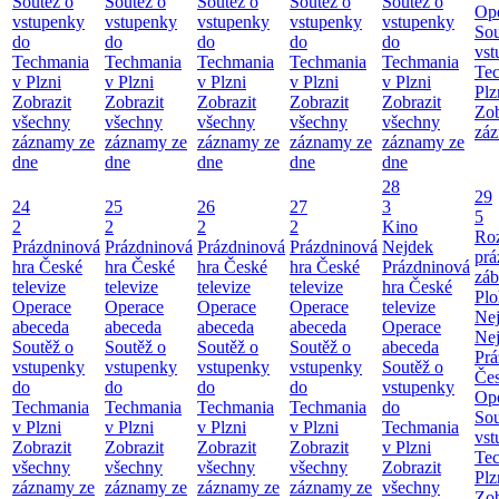
Soutěž o
Soutěž o
Soutěž o
Soutěž o
Soutěž o
Ope
vstupenky
vstupenky
vstupenky
vstupenky
vstupenky
Sou
do
do
do
do
do
vst
Techmania
Techmania
Techmania
Techmania
Techmania
Te
v Plzni
v Plzni
v Plzni
v Plzni
v Plzni
Plz
Zobrazit
Zobrazit
Zobrazit
Zobrazit
Zobrazit
Zob
všechny
všechny
všechny
všechny
všechny
záz
záznamy ze
záznamy ze
záznamy ze
záznamy ze
záznamy ze
dne
dne
dne
dne
dne
28
29
24
25
26
27
3
5
2
2
2
2
Kino
Roz
Prázdninová
Prázdninová
Prázdninová
Prázdninová
Nejdek
prá
hra České
hra České
hra České
hra České
Prázdninová
záb
televize
televize
televize
televize
hra České
Pl
Operace
Operace
Operace
Operace
televize
Ne
abeceda
abeceda
abeceda
abeceda
Operace
Ne
Soutěž o
Soutěž o
Soutěž o
Soutěž o
abeceda
Prá
vstupenky
vstupenky
vstupenky
vstupenky
Soutěž o
Čes
do
do
do
do
vstupenky
Ope
Techmania
Techmania
Techmania
Techmania
do
Sou
v Plzni
v Plzni
v Plzni
v Plzni
Techmania
vst
Zobrazit
Zobrazit
Zobrazit
Zobrazit
v Plzni
Te
všechny
všechny
všechny
všechny
Zobrazit
Plz
záznamy ze
záznamy ze
záznamy ze
záznamy ze
všechny
Zob