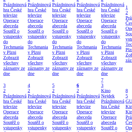
Prázdninová
Prázdninová
Prázdninová
Prázdninová
Prázdninová
1
hra České
hra České
hra České
hra České
hra České
2
televize
televize
televize
televize
televize
Prá
Operace
Operace
Operace
Operace
Operace
Čes
abeceda
abeceda
abeceda
abeceda
abeceda
Ope
Soutěž o
Soutěž o
Soutěž o
Soutěž o
Soutěž o
Sou
vstupenky
vstupenky
vstupenky
vstupenky
vstupenky
vst
do
do
do
do
do
Te
Techmania
Techmania
Techmania
Techmania
Techmania
Plz
v Plzni
v Plzni
v Plzni
v Plzni
v Plzni
Zob
Zobrazit
Zobrazit
Zobrazit
Zobrazit
Zobrazit
záz
všechny
všechny
všechny
všechny
všechny
záznamy ze
záznamy ze
záznamy ze
záznamy ze
záznamy ze
dne
dne
dne
dne
dne
7
3
4
5
6
3
2
2
2
2
Kino
8
Prázdninová
Prázdninová
Prázdninová
Prázdninová
Nejdek
5
hra České
hra České
hra České
hra České
Prázdninová
GU
televize
televize
televize
televize
hra České
Ki
Operace
Operace
Operace
Operace
televize
Ki
abeceda
abeceda
abeceda
abeceda
Operace
Prá
Soutěž o
Soutěž o
Soutěž o
Soutěž o
abeceda
Čes
vstupenky
vstupenky
vstupenky
vstupenky
Soutěž o
Ope