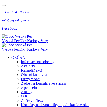
+420 724 196 170
info@vysokapec.eu
Facebook
Vysoká Pec
Okr. Karlovy Vary
Vysoká Pec
Okr. Karlovy Vary
OBČAN
Informace pro občany
Aktuality
Kalendář akcí
Obecní knihovna
Firmy v obci
Žádosti a formuláře ke stažení
e-podatelna
Ankety
Odkazy
Ztráty a nálezy
Kontakty na živnostníky a podnikatele v obci