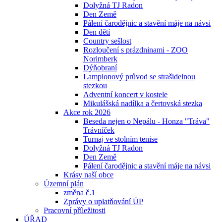
Dolyžná TJ Radon
Den Země
Pálení čarodějnic a stavění máje na návsi
Den dětí
Country sešlost
Rozloučení s prázdninami - ZOO
Norimberk
Dýňobraní
Lampionový průvod se strašidelnou
stezkou
Adventní koncert v kostele
Mikulášská nadílka a čertovská stezka
Akce rok 2026
Beseda nejen o Nepálu - Honza "Tráva"
Trávníček
Turnaj ve stolním tenise
Dolyžná TJ Radon
Den Země
Pálení čarodějnic a stavění máje na návsi
Krásy naší obce
Územní plán
změna č.1
Zprávy o uplatňování ÚP
Pracovní příležitosti
ÚŘAD