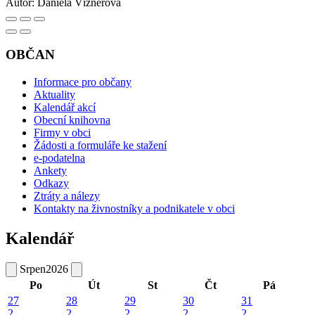
Autor:
Daniela Víznerová
OBČAN
Informace pro občany
Aktuality
Kalendář akcí
Obecní knihovna
Firmy v obci
Žádosti a formuláře ke stažení
e-podatelna
Ankety
Odkazy
Ztráty a nálezy
Kontakty na živnostníky a podnikatele v obci
Kalendář
Srpen
2026
Po
Út
St
Čt
Pá
27
28
29
30
31
2
2
2
2
2