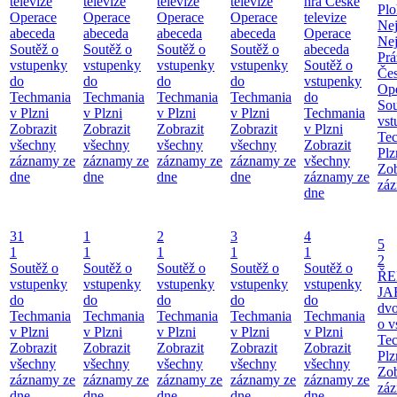
televize
televize
televize
televize
hra České
Pl
Operace
Operace
Operace
Operace
televize
Ne
abeceda
abeceda
abeceda
abeceda
Operace
Ne
Soutěž o
Soutěž o
Soutěž o
Soutěž o
abeceda
Prá
vstupenky
vstupenky
vstupenky
vstupenky
Soutěž o
Čes
do
do
do
do
vstupenky
Ope
Techmania
Techmania
Techmania
Techmania
do
Sou
v Plzni
v Plzni
v Plzni
v Plzni
Techmania
vst
Zobrazit
Zobrazit
Zobrazit
Zobrazit
v Plzni
Te
všechny
všechny
všechny
všechny
Zobrazit
Plz
záznamy ze
záznamy ze
záznamy ze
záznamy ze
všechny
Zob
dne
dne
dne
dne
záznamy ze
záz
dne
31
1
2
3
4
5
1
1
1
1
1
2
Soutěž o
Soutěž o
Soutěž o
Soutěž o
Soutěž o
ŘE
vstupenky
vstupenky
vstupenky
vstupenky
vstupenky
JA
do
do
do
do
do
dv
Techmania
Techmania
Techmania
Techmania
Techmania
o v
v Plzni
v Plzni
v Plzni
v Plzni
v Plzni
Te
Zobrazit
Zobrazit
Zobrazit
Zobrazit
Zobrazit
Plz
všechny
všechny
všechny
všechny
všechny
Zob
záznamy ze
záznamy ze
záznamy ze
záznamy ze
záznamy ze
záz
dne
dne
dne
dne
dne