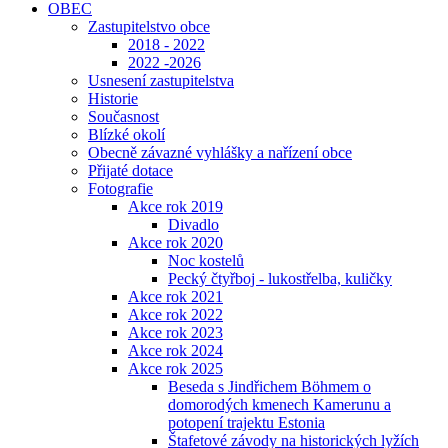
OBEC
Zastupitelstvo obce
2018 - 2022
2022 -2026
Usnesení zastupitelstva
Historie
Současnost
Blízké okolí
Obecně závazné vyhlášky a nařízení obce
Přijaté dotace
Fotografie
Akce rok 2019
Divadlo
Akce rok 2020
Noc kostelů
Pecký čtyřboj - lukostřelba, kuličky
Akce rok 2021
Akce rok 2022
Akce rok 2023
Akce rok 2024
Akce rok 2025
Beseda s Jindřichem Böhmem o
domorodých kmenech Kamerunu a
potopení trajektu Estonia
Štafetové závody na historických lyžích