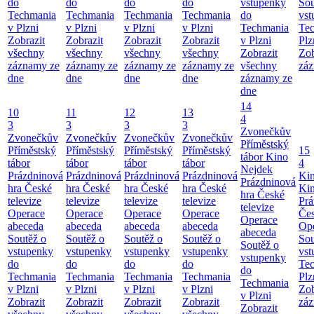
do
do
do
do
vstupenky
Sou
Techmania
Techmania
Techmania
Techmania
do
vst
v Plzni
v Plzni
v Plzni
v Plzni
Techmania
Te
Zobrazit
Zobrazit
Zobrazit
Zobrazit
v Plzni
Plz
všechny
všechny
všechny
všechny
Zobrazit
Zob
záznamy ze
záznamy ze
záznamy ze
záznamy ze
všechny
záz
dne
dne
dne
dne
záznamy ze
dne
14
10
11
12
13
4
3
3
3
3
Zvonečkův
Zvonečkův
Zvonečkův
Zvonečkův
Zvonečkův
Příměstský
Příměstský
Příměstský
Příměstský
Příměstský
15
tábor
Kino
tábor
tábor
tábor
tábor
4
Nejdek
Prázdninová
Prázdninová
Prázdninová
Prázdninová
Ki
Prázdninová
hra České
hra České
hra České
hra České
Ki
hra České
televize
televize
televize
televize
Prá
televize
Operace
Operace
Operace
Operace
Čes
Operace
abeceda
abeceda
abeceda
abeceda
Ope
abeceda
Soutěž o
Soutěž o
Soutěž o
Soutěž o
Sou
Soutěž o
vstupenky
vstupenky
vstupenky
vstupenky
vst
vstupenky
do
do
do
do
Te
do
Techmania
Techmania
Techmania
Techmania
Plz
Techmania
v Plzni
v Plzni
v Plzni
v Plzni
Zob
v Plzni
Zobrazit
Zobrazit
Zobrazit
Zobrazit
záz
Zobrazit