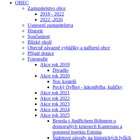
OBEC
Zastupitelstvo obce
2018 - 2022
2022 -2026
Usnesení zastupitelstva
Historie
Současnost
Blízké okolí
Obecně závazné vyhlášky a nařízení obce
Přijaté dotace
Fotografie
Akce rok 2019
Divadlo
Akce rok 2020
Noc kostelů
Pecký čtyřboj - lukostřelba, kuličky
Akce rok 2021
Akce rok 2022
Akce rok 2023
Akce rok 2024
Akce rok 2025
Beseda s Jindřichem Böhmem o
domorodých kmenech Kamerunu a
potopení trajektu Estonia
Štafetové závody na historických lyžích