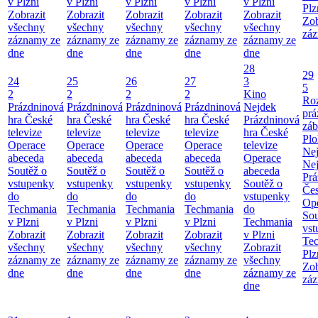
v Plzni
v Plzni
v Plzni
v Plzni
v Plzni
Plz
Zobrazit
Zobrazit
Zobrazit
Zobrazit
Zobrazit
Zob
všechny
všechny
všechny
všechny
všechny
záz
záznamy ze
záznamy ze
záznamy ze
záznamy ze
záznamy ze
dne
dne
dne
dne
dne
28
29
24
25
26
27
3
5
2
2
2
2
Kino
Roz
Prázdninová
Prázdninová
Prázdninová
Prázdninová
Nejdek
prá
hra České
hra České
hra České
hra České
Prázdninová
záb
televize
televize
televize
televize
hra České
Pl
Operace
Operace
Operace
Operace
televize
Ne
abeceda
abeceda
abeceda
abeceda
Operace
Ne
Soutěž o
Soutěž o
Soutěž o
Soutěž o
abeceda
Prá
vstupenky
vstupenky
vstupenky
vstupenky
Soutěž o
Čes
do
do
do
do
vstupenky
Ope
Techmania
Techmania
Techmania
Techmania
do
Sou
v Plzni
v Plzni
v Plzni
v Plzni
Techmania
vst
Zobrazit
Zobrazit
Zobrazit
Zobrazit
v Plzni
Te
všechny
všechny
všechny
všechny
Zobrazit
Plz
záznamy ze
záznamy ze
záznamy ze
záznamy ze
všechny
Zob
dne
dne
dne
dne
záznamy ze
záz
dne