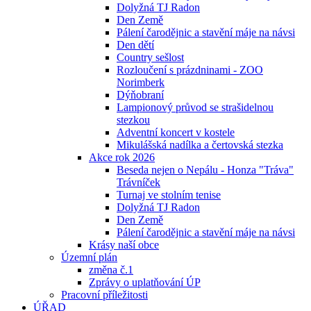
Dolyžná TJ Radon
Den Země
Pálení čarodějnic a stavění máje na návsi
Den dětí
Country sešlost
Rozloučení s prázdninami - ZOO
Norimberk
Dýňobraní
Lampionový průvod se strašidelnou
stezkou
Adventní koncert v kostele
Mikulášská nadílka a čertovská stezka
Akce rok 2026
Beseda nejen o Nepálu - Honza "Tráva"
Trávníček
Turnaj ve stolním tenise
Dolyžná TJ Radon
Den Země
Pálení čarodějnic a stavění máje na návsi
Krásy naší obce
Územní plán
změna č.1
Zprávy o uplatňování ÚP
Pracovní příležitosti
ÚŘAD