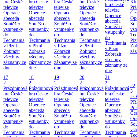
hra České
hra České
hra České
hra České
Ki
hra České
televize
televize
televize
televize
Prá
televize
Operace
Operace
Operace
Operace
Čes
Operace
abeceda
abeceda
abeceda
abeceda
Ope
abeceda
Soutěž o
Soutěž o
Soutěž o
Soutěž o
Sou
Soutěž o
vstupenky
vstupenky
vstupenky
vstupenky
vst
vstupenky
do
do
do
do
Te
do
Techmania
Techmania
Techmania
Techmania
Plz
Techmania
v Plzni
v Plzni
v Plzni
v Plzni
Zob
v Plzni
Zobrazit
Zobrazit
Zobrazit
Zobrazit
záz
Zobrazit
všechny
všechny
všechny
všechny
všechny
záznamy ze
záznamy ze
záznamy ze
záznamy ze
záznamy ze
dne
dne
dne
dne
dne
17
18
19
20
21
2
2
2
2
2
22
Prázdninová
Prázdninová
Prázdninová
Prázdninová
Prázdninová
3
hra České
hra České
hra České
hra České
hra České
LO
televize
televize
televize
televize
televize
PR
Operace
Operace
Operace
Operace
Operace
Prá
abeceda
abeceda
abeceda
abeceda
abeceda
Čes
Soutěž o
Soutěž o
Soutěž o
Soutěž o
Soutěž o
Ope
vstupenky
vstupenky
vstupenky
vstupenky
vstupenky
Sou
do
do
do
do
do
vst
Techmania
Techmania
Techmania
Techmania
Techmania
Te