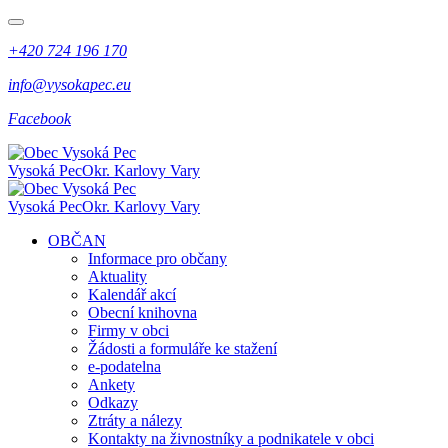
+420 724 196 170
info@vysokapec.eu
Facebook
Vysoká Pec
Okr. Karlovy Vary
Vysoká Pec
Okr. Karlovy Vary
OBČAN
Informace pro občany
Aktuality
Kalendář akcí
Obecní knihovna
Firmy v obci
Žádosti a formuláře ke stažení
e-podatelna
Ankety
Odkazy
Ztráty a nálezy
Kontakty na živnostníky a podnikatele v obci