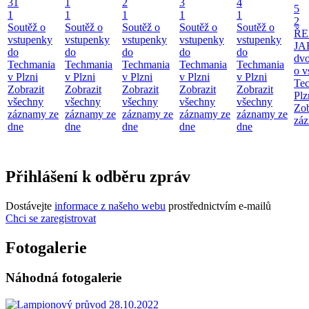
31
1
2
3
4
5
1
1
1
1
1
2
Soutěž o
Soutěž o
Soutěž o
Soutěž o
Soutěž o
ŘE
vstupenky
vstupenky
vstupenky
vstupenky
vstupenky
JA
do
do
do
do
do
dv
Techmania
Techmania
Techmania
Techmania
Techmania
o v
v Plzni
v Plzni
v Plzni
v Plzni
v Plzni
Te
Zobrazit
Zobrazit
Zobrazit
Zobrazit
Zobrazit
Plz
všechny
všechny
všechny
všechny
všechny
Zob
záznamy ze
záznamy ze
záznamy ze
záznamy ze
záznamy ze
záz
dne
dne
dne
dne
dne
Přihlášení k odběru zpráv
Dostávejte
informace z našeho webu
prostřednictvím e-mailů
Chci se zaregistrovat
Fotogalerie
Náhodná fotogalerie