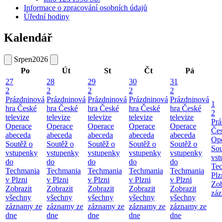
Informace o zpracování osobních údajů
Úřední hodiny
Kalendář
Srpen
2026
Po
Út
St
Čt
Pá
27
28
29
30
31
2
2
2
2
2
Prázdninová
Prázdninová
Prázdninová
Prázdninová
Prázdninová
1
hra České
hra České
hra České
hra České
hra České
2
televize
televize
televize
televize
televize
Prá
Operace
Operace
Operace
Operace
Operace
Čes
abeceda
abeceda
abeceda
abeceda
abeceda
Ope
Soutěž o
Soutěž o
Soutěž o
Soutěž o
Soutěž o
Sou
vstupenky
vstupenky
vstupenky
vstupenky
vstupenky
vst
do
do
do
do
do
Te
Techmania
Techmania
Techmania
Techmania
Techmania
Plz
v Plzni
v Plzni
v Plzni
v Plzni
v Plzni
Zob
Zobrazit
Zobrazit
Zobrazit
Zobrazit
Zobrazit
záz
všechny
všechny
všechny
všechny
všechny
záznamy ze
záznamy ze
záznamy ze
záznamy ze
záznamy ze
dne
dne
dne
dne
dne