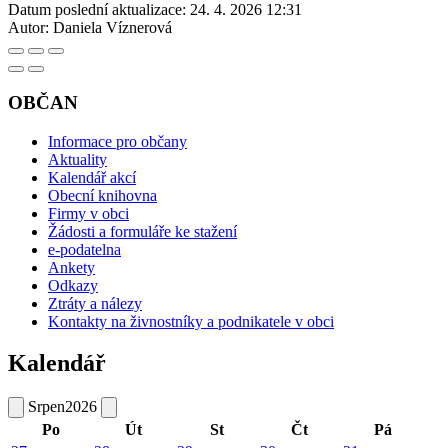
Datum poslední aktualizace:
24. 4. 2026 12:31
Autor:
Daniela Víznerová
OBČAN
Informace pro občany
Aktuality
Kalendář akcí
Obecní knihovna
Firmy v obci
Žádosti a formuláře ke stažení
e-podatelna
Ankety
Odkazy
Ztráty a nálezy
Kontakty na živnostníky a podnikatele v obci
Kalendář
Srpen
2026
Po
Út
St
Čt
Pá