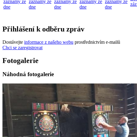
záznamy ze
záznamy ze
záznamy ze
záznamy ze
záznamy ze
záz
dne
dne
dne
dne
dne
Přihlášení k odběru zpráv
Dostávejte
informace z našeho webu
prostřednictvím e-mailů
Chci se zaregistrovat
Fotogalerie
Náhodná fotogalerie