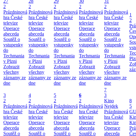
27
28
29
30
31
2
2
2
2
2
Prázdninová
Prázdninová
Prázdninová
Prázdninová
Prázdninová
1
hra České
hra České
hra České
hra České
hra České
2
televize
televize
televize
televize
televize
Prá
Operace
Operace
Operace
Operace
Operace
Čes
abeceda
abeceda
abeceda
abeceda
abeceda
Ope
Soutěž o
Soutěž o
Soutěž o
Soutěž o
Soutěž o
Sou
vstupenky
vstupenky
vstupenky
vstupenky
vstupenky
vst
do
do
do
do
do
Te
Techmania
Techmania
Techmania
Techmania
Techmania
Plz
v Plzni
v Plzni
v Plzni
v Plzni
v Plzni
Zob
Zobrazit
Zobrazit
Zobrazit
Zobrazit
Zobrazit
záz
všechny
všechny
všechny
všechny
všechny
záznamy ze
záznamy ze
záznamy ze
záznamy ze
záznamy ze
dne
dne
dne
dne
dne
7
3
4
5
6
3
2
2
2
2
Kino
8
Prázdninová
Prázdninová
Prázdninová
Prázdninová
Nejdek
5
hra České
hra České
hra České
hra České
Prázdninová
GU
televize
televize
televize
televize
hra České
Ki
Operace
Operace
Operace
Operace
televize
Ki
abeceda
abeceda
abeceda
abeceda
Operace
Prá
Soutěž o
Soutěž o
Soutěž o
Soutěž o
abeceda
Čes