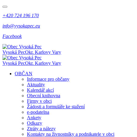
+420 724 196 170
info@vysokapec.eu
Facebook
Vysoká Pec
Okr. Karlovy Vary
Vysoká Pec
Okr. Karlovy Vary
OBČAN
Informace pro občany
Aktuality
Kalendář akcí
Obecní knihovna
Firmy v obci
Žádosti a formuláře ke stažení
e-podatelna
Ankety
Odkazy
Ztráty a nálezy
Kontakty na živnostníky a podnikatele v obci