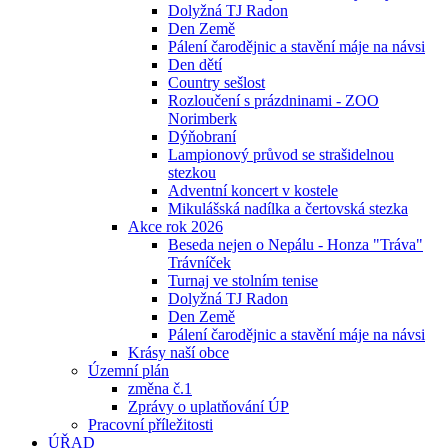
Dolyžná TJ Radon
Den Země
Pálení čarodějnic a stavění máje na návsi
Den dětí
Country sešlost
Rozloučení s prázdninami - ZOO
Norimberk
Dýňobraní
Lampionový průvod se strašidelnou
stezkou
Adventní koncert v kostele
Mikulášská nadílka a čertovská stezka
Akce rok 2026
Beseda nejen o Nepálu - Honza "Tráva"
Trávníček
Turnaj ve stolním tenise
Dolyžná TJ Radon
Den Země
Pálení čarodějnic a stavění máje na návsi
Krásy naší obce
Územní plán
změna č.1
Zprávy o uplatňování ÚP
Pracovní příležitosti
ÚŘAD