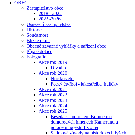
OBEC
Zastupitelstvo obce
2018 - 2022
2022 -2026
Usnesení zastupitelstva
Historie
Současnost
Blízké okolí
Obecně závazné vyhlášky a nařízení obce
Přijaté dotace
Fotografie
Akce rok 2019
Divadlo
Akce rok 2020
Noc kostelů
Pecký čtyřboj - lukostřelba, kuličky
Akce rok 2021
Akce rok 2022
Akce rok 2023
Akce rok 2024
Akce rok 2025
Beseda s Jindřichem Böhmem o
domorodých kmenech Kamerunu a
potopení trajektu Estonia
Štafetové závody na historických lyžích