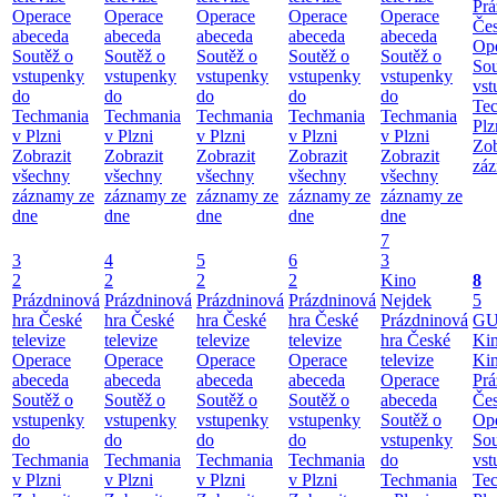
Prá
Operace
Operace
Operace
Operace
Operace
Čes
abeceda
abeceda
abeceda
abeceda
abeceda
Ope
Soutěž o
Soutěž o
Soutěž o
Soutěž o
Soutěž o
Sou
vstupenky
vstupenky
vstupenky
vstupenky
vstupenky
vst
do
do
do
do
do
Te
Techmania
Techmania
Techmania
Techmania
Techmania
Plz
v Plzni
v Plzni
v Plzni
v Plzni
v Plzni
Zob
Zobrazit
Zobrazit
Zobrazit
Zobrazit
Zobrazit
záz
všechny
všechny
všechny
všechny
všechny
záznamy ze
záznamy ze
záznamy ze
záznamy ze
záznamy ze
dne
dne
dne
dne
dne
7
3
4
5
6
3
2
2
2
2
Kino
8
Prázdninová
Prázdninová
Prázdninová
Prázdninová
Nejdek
5
hra České
hra České
hra České
hra České
Prázdninová
GU
televize
televize
televize
televize
hra České
Ki
Operace
Operace
Operace
Operace
televize
Ki
abeceda
abeceda
abeceda
abeceda
Operace
Prá
Soutěž o
Soutěž o
Soutěž o
Soutěž o
abeceda
Čes
vstupenky
vstupenky
vstupenky
vstupenky
Soutěž o
Ope
do
do
do
do
vstupenky
Sou
Techmania
Techmania
Techmania
Techmania
do
vst
v Plzni
v Plzni
v Plzni
v Plzni
Techmania
Te