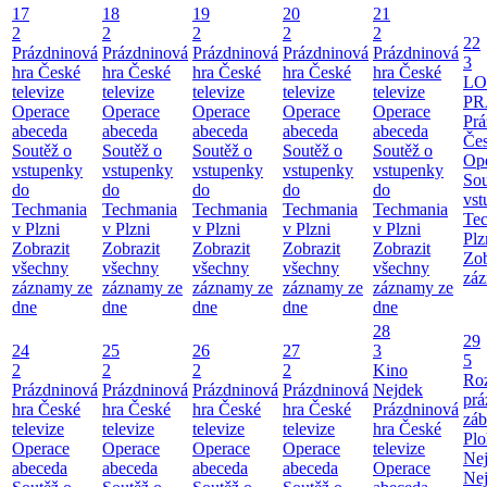
17
18
19
20
21
2
2
2
2
2
22
Prázdninová
Prázdninová
Prázdninová
Prázdninová
Prázdninová
3
hra České
hra České
hra České
hra České
hra České
LO
televize
televize
televize
televize
televize
PR
Operace
Operace
Operace
Operace
Operace
Prá
abeceda
abeceda
abeceda
abeceda
abeceda
Čes
Soutěž o
Soutěž o
Soutěž o
Soutěž o
Soutěž o
Ope
vstupenky
vstupenky
vstupenky
vstupenky
vstupenky
Sou
do
do
do
do
do
vst
Techmania
Techmania
Techmania
Techmania
Techmania
Te
v Plzni
v Plzni
v Plzni
v Plzni
v Plzni
Plz
Zobrazit
Zobrazit
Zobrazit
Zobrazit
Zobrazit
Zob
všechny
všechny
všechny
všechny
všechny
záz
záznamy ze
záznamy ze
záznamy ze
záznamy ze
záznamy ze
dne
dne
dne
dne
dne
28
29
24
25
26
27
3
5
2
2
2
2
Kino
Roz
Prázdninová
Prázdninová
Prázdninová
Prázdninová
Nejdek
prá
hra České
hra České
hra České
hra České
Prázdninová
záb
televize
televize
televize
televize
hra České
Pl
Operace
Operace
Operace
Operace
televize
Ne
abeceda
abeceda
abeceda
abeceda
Operace
Ne