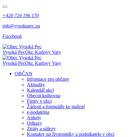
+420 724 196 170
info@vysokapec.eu
Facebook
Vysoká Pec
Okr. Karlovy Vary
Vysoká Pec
Okr. Karlovy Vary
OBČAN
Informace pro občany
Aktuality
Kalendář akcí
Obecní knihovna
Firmy v obci
Žádosti a formuláře ke stažení
e-podatelna
Ankety
Odkazy
Ztráty a nálezy
Kontakty na živnostníky a podnikatele v obci