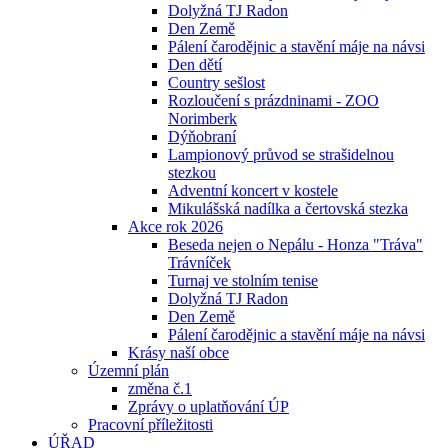
Dolyžná TJ Radon
Den Země
Pálení čarodějnic a stavění máje na návsi
Den dětí
Country sešlost
Rozloučení s prázdninami - ZOO
Norimberk
Dýňobraní
Lampionový průvod se strašidelnou
stezkou
Adventní koncert v kostele
Mikulášská nadílka a čertovská stezka
Akce rok 2026
Beseda nejen o Nepálu - Honza "Tráva"
Trávníček
Turnaj ve stolním tenise
Dolyžná TJ Radon
Den Země
Pálení čarodějnic a stavění máje na návsi
Krásy naší obce
Územní plán
změna č.1
Zprávy o uplatňování ÚP
Pracovní příležitosti
ÚŘAD