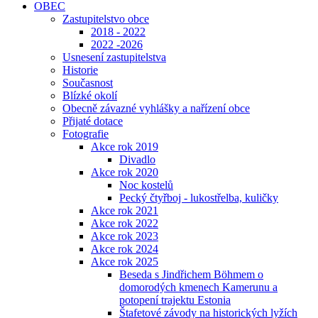
OBEC
Zastupitelstvo obce
2018 - 2022
2022 -2026
Usnesení zastupitelstva
Historie
Současnost
Blízké okolí
Obecně závazné vyhlášky a nařízení obce
Přijaté dotace
Fotografie
Akce rok 2019
Divadlo
Akce rok 2020
Noc kostelů
Pecký čtyřboj - lukostřelba, kuličky
Akce rok 2021
Akce rok 2022
Akce rok 2023
Akce rok 2024
Akce rok 2025
Beseda s Jindřichem Böhmem o
domorodých kmenech Kamerunu a
potopení trajektu Estonia
Štafetové závody na historických lyžích