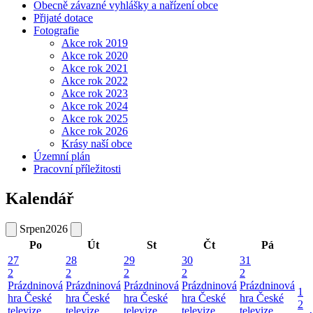
Obecně závazné vyhlášky a nařízení obce
Přijaté dotace
Fotografie
Akce rok 2019
Akce rok 2020
Akce rok 2021
Akce rok 2022
Akce rok 2023
Akce rok 2024
Akce rok 2025
Akce rok 2026
Krásy naší obce
Územní plán
Pracovní příležitosti
Kalendář
Srpen
2026
Po
Út
St
Čt
Pá
27
28
29
30
31
2
2
2
2
2
Prázdninová
Prázdninová
Prázdninová
Prázdninová
Prázdninová
1
hra České
hra České
hra České
hra České
hra České
2
televize
televize
televize
televize
televize