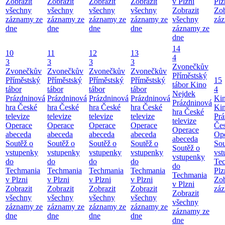
Zobrazit
Zobrazit
Zobrazit
Zobrazit
v Plzni
Plz
všechny
všechny
všechny
všechny
Zobrazit
Zob
záznamy ze
záznamy ze
záznamy ze
záznamy ze
všechny
záz
dne
dne
dne
dne
záznamy ze
dne
14
10
11
12
13
4
3
3
3
3
Zvonečkův
Zvonečkův
Zvonečkův
Zvonečkův
Zvonečkův
Příměstský
Příměstský
Příměstský
Příměstský
Příměstský
15
tábor
Kino
tábor
tábor
tábor
tábor
4
Nejdek
Prázdninová
Prázdninová
Prázdninová
Prázdninová
Ki
Prázdninová
hra České
hra České
hra České
hra České
Ki
hra České
televize
televize
televize
televize
Prá
televize
Operace
Operace
Operace
Operace
Čes
Operace
abeceda
abeceda
abeceda
abeceda
Ope
abeceda
Soutěž o
Soutěž o
Soutěž o
Soutěž o
Sou
Soutěž o
vstupenky
vstupenky
vstupenky
vstupenky
vst
vstupenky
do
do
do
do
Te
do
Techmania
Techmania
Techmania
Techmania
Plz
Techmania
v Plzni
v Plzni
v Plzni
v Plzni
Zob
v Plzni
Zobrazit
Zobrazit
Zobrazit
Zobrazit
záz
Zobrazit
všechny
všechny
všechny
všechny
všechny
záznamy ze
záznamy ze
záznamy ze
záznamy ze
záznamy ze
dne
dne
dne
dne
dne