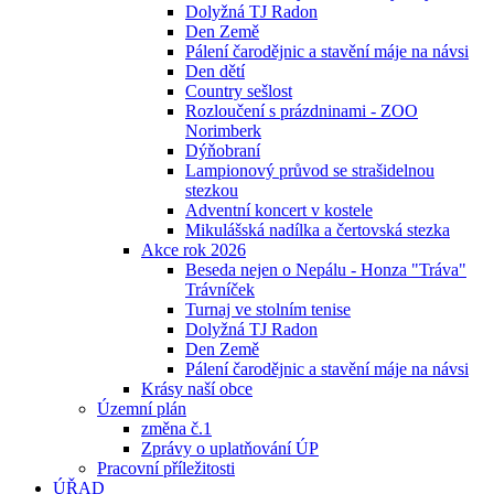
Dolyžná TJ Radon
Den Země
Pálení čarodějnic a stavění máje na návsi
Den dětí
Country sešlost
Rozloučení s prázdninami - ZOO
Norimberk
Dýňobraní
Lampionový průvod se strašidelnou
stezkou
Adventní koncert v kostele
Mikulášská nadílka a čertovská stezka
Akce rok 2026
Beseda nejen o Nepálu - Honza "Tráva"
Trávníček
Turnaj ve stolním tenise
Dolyžná TJ Radon
Den Země
Pálení čarodějnic a stavění máje na návsi
Krásy naší obce
Územní plán
změna č.1
Zprávy o uplatňování ÚP
Pracovní příležitosti
ÚŘAD