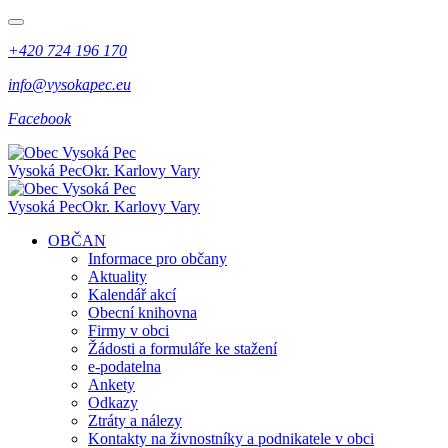
+420 724 196 170
info@vysokapec.eu
Facebook
Vysoká Pec
Okr. Karlovy Vary
Vysoká Pec
Okr. Karlovy Vary
OBČAN
Informace pro občany
Aktuality
Kalendář akcí
Obecní knihovna
Firmy v obci
Žádosti a formuláře ke stažení
e-podatelna
Ankety
Odkazy
Ztráty a nálezy
Kontakty na živnostníky a podnikatele v obci