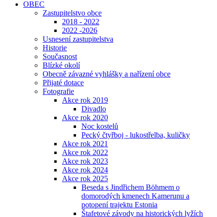
OBEC
Zastupitelstvo obce
2018 - 2022
2022 -2026
Usnesení zastupitelstva
Historie
Současnost
Blízké okolí
Obecně závazné vyhlášky a nařízení obce
Přijaté dotace
Fotografie
Akce rok 2019
Divadlo
Akce rok 2020
Noc kostelů
Pecký čtyřboj - lukostřelba, kuličky
Akce rok 2021
Akce rok 2022
Akce rok 2023
Akce rok 2024
Akce rok 2025
Beseda s Jindřichem Böhmem o
domorodých kmenech Kamerunu a
potopení trajektu Estonia
Štafetové závody na historických lyžích