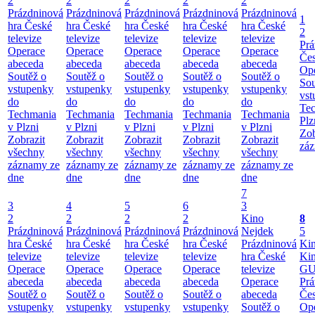
2
2
2
2
2
Prázdninová
Prázdninová
Prázdninová
Prázdninová
Prázdninová
1
hra České
hra České
hra České
hra České
hra České
2
televize
televize
televize
televize
televize
Prá
Operace
Operace
Operace
Operace
Operace
Čes
abeceda
abeceda
abeceda
abeceda
abeceda
Ope
Soutěž o
Soutěž o
Soutěž o
Soutěž o
Soutěž o
Sou
vstupenky
vstupenky
vstupenky
vstupenky
vstupenky
vst
do
do
do
do
do
Te
Techmania
Techmania
Techmania
Techmania
Techmania
Plz
v Plzni
v Plzni
v Plzni
v Plzni
v Plzni
Zob
Zobrazit
Zobrazit
Zobrazit
Zobrazit
Zobrazit
záz
všechny
všechny
všechny
všechny
všechny
záznamy ze
záznamy ze
záznamy ze
záznamy ze
záznamy ze
dne
dne
dne
dne
dne
7
3
4
5
6
3
2
2
2
2
Kino
8
Prázdninová
Prázdninová
Prázdninová
Prázdninová
Nejdek
5
hra České
hra České
hra České
hra České
Prázdninová
Ki
televize
televize
televize
televize
hra České
Ki
Operace
Operace
Operace
Operace
televize
GU
abeceda
abeceda
abeceda
abeceda
Operace
Prá
Soutěž o
Soutěž o
Soutěž o
Soutěž o
abeceda
Čes
vstupenky
vstupenky
vstupenky
vstupenky
Soutěž o
Ope