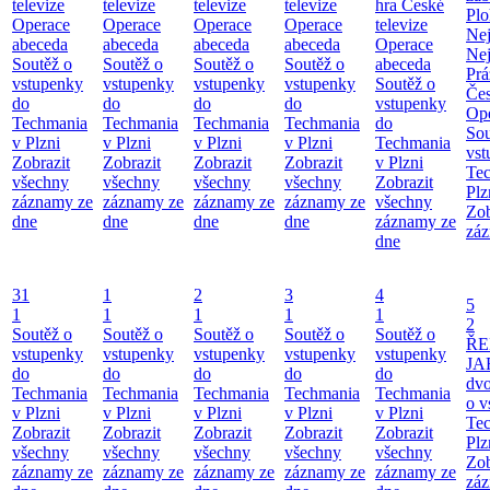
televize
televize
televize
televize
hra České
Pl
Operace
Operace
Operace
Operace
televize
Ne
abeceda
abeceda
abeceda
abeceda
Operace
Ne
Soutěž o
Soutěž o
Soutěž o
Soutěž o
abeceda
Prá
vstupenky
vstupenky
vstupenky
vstupenky
Soutěž o
Čes
do
do
do
do
vstupenky
Ope
Techmania
Techmania
Techmania
Techmania
do
Sou
v Plzni
v Plzni
v Plzni
v Plzni
Techmania
vst
Zobrazit
Zobrazit
Zobrazit
Zobrazit
v Plzni
Te
všechny
všechny
všechny
všechny
Zobrazit
Plz
záznamy ze
záznamy ze
záznamy ze
záznamy ze
všechny
Zob
dne
dne
dne
dne
záznamy ze
záz
dne
31
1
2
3
4
5
1
1
1
1
1
2
Soutěž o
Soutěž o
Soutěž o
Soutěž o
Soutěž o
ŘE
vstupenky
vstupenky
vstupenky
vstupenky
vstupenky
JA
do
do
do
do
do
dv
Techmania
Techmania
Techmania
Techmania
Techmania
o v
v Plzni
v Plzni
v Plzni
v Plzni
v Plzni
Te
Zobrazit
Zobrazit
Zobrazit
Zobrazit
Zobrazit
Plz
všechny
všechny
všechny
všechny
všechny
Zob
záznamy ze
záznamy ze
záznamy ze
záznamy ze
záznamy ze
záz