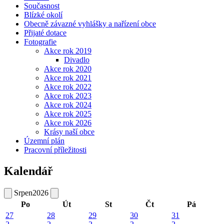
Současnost
Blízké okolí
Obecně závazné vyhlášky a nařízení obce
Přijaté dotace
Fotografie
Akce rok 2019
Divadlo
Akce rok 2020
Akce rok 2021
Akce rok 2022
Akce rok 2023
Akce rok 2024
Akce rok 2025
Akce rok 2026
Krásy naší obce
Územní plán
Pracovní příležitosti
Kalendář
Srpen
2026
Po
Út
St
Čt
Pá
27
28
29
30
31