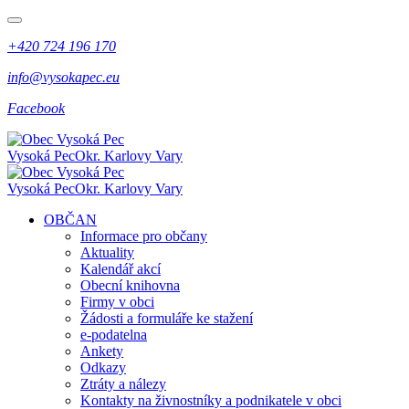
+420 724 196 170
info@vysokapec.eu
Facebook
Vysoká Pec
Okr. Karlovy Vary
Vysoká Pec
Okr. Karlovy Vary
OBČAN
Informace pro občany
Aktuality
Kalendář akcí
Obecní knihovna
Firmy v obci
Žádosti a formuláře ke stažení
e-podatelna
Ankety
Odkazy
Ztráty a nálezy
Kontakty na živnostníky a podnikatele v obci