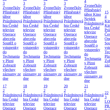
4
3
3
3
3
Zvonečkův
Zvonečkův
Zvonečkův
Zvonečkův
Zvonečkův
Příměstský
Příměstský
Příměstský
Příměstský
Příměstský
15
tábor
Kino
tábor
tábor
tábor
tábor
4
Nejdek
Prázdninová
Prázdninová
Prázdninová
Prázdninová
Ki
Prázdninová
hra České
hra České
hra České
hra České
Ki
hra České
televize
televize
televize
televize
Prá
televize
Operace
Operace
Operace
Operace
Čes
Operace
abeceda
abeceda
abeceda
abeceda
Ope
abeceda
Soutěž o
Soutěž o
Soutěž o
Soutěž o
Sou
Soutěž o
vstupenky
vstupenky
vstupenky
vstupenky
vst
vstupenky
do
do
do
do
Te
do
Techmania
Techmania
Techmania
Techmania
Plz
Techmania
v Plzni
v Plzni
v Plzni
v Plzni
Zob
v Plzni
Zobrazit
Zobrazit
Zobrazit
Zobrazit
záz
Zobrazit
všechny
všechny
všechny
všechny
všechny
záznamy ze
záznamy ze
záznamy ze
záznamy ze
záznamy ze
dne
dne
dne
dne
dne
17
18
19
20
21
2
2
2
2
2
22
Prázdninová
Prázdninová
Prázdninová
Prázdninová
Prázdninová
3
hra České
hra České
hra České
hra České
hra České
LO
televize
televize
televize
televize
televize
PR
Operace
Operace
Operace
Operace
Operace