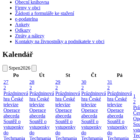
Obecní knihovna
Firmy v obci
Žádosti a formuláře ke stažení
e-podatelna
Ankety
Odkazy
Ztráty a nálezy
Kontakty na živnostníky a podnikatele v obci
Kalendář
Srpen
2026
Po
Út
St
Čt
Pá
27
28
29
30
31
2
2
2
2
2
Prázdninová
Prázdninová
Prázdninová
Prázdninová
Prázdninová
1
hra České
hra České
hra České
hra České
hra České
2
televize
televize
televize
televize
televize
Prá
Operace
Operace
Operace
Operace
Operace
Čes
abeceda
abeceda
abeceda
abeceda
abeceda
Ope
Soutěž o
Soutěž o
Soutěž o
Soutěž o
Soutěž o
Sou
vstupenky
vstupenky
vstupenky
vstupenky
vstupenky
vst
do
do
do
do
do
Te
Techmania
Techmania
Techmania
Techmania
Techmania