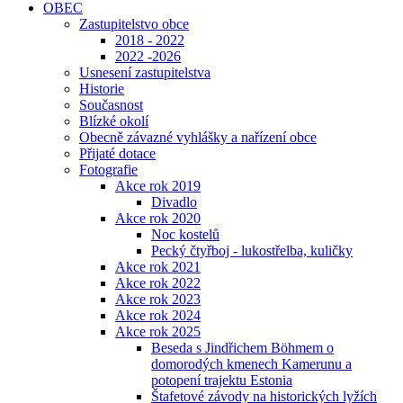
OBEC
Zastupitelstvo obce
2018 - 2022
2022 -2026
Usnesení zastupitelstva
Historie
Současnost
Blízké okolí
Obecně závazné vyhlášky a nařízení obce
Přijaté dotace
Fotografie
Akce rok 2019
Divadlo
Akce rok 2020
Noc kostelů
Pecký čtyřboj - lukostřelba, kuličky
Akce rok 2021
Akce rok 2022
Akce rok 2023
Akce rok 2024
Akce rok 2025
Beseda s Jindřichem Böhmem o
domorodých kmenech Kamerunu a
potopení trajektu Estonia
Štafetové závody na historických lyžích