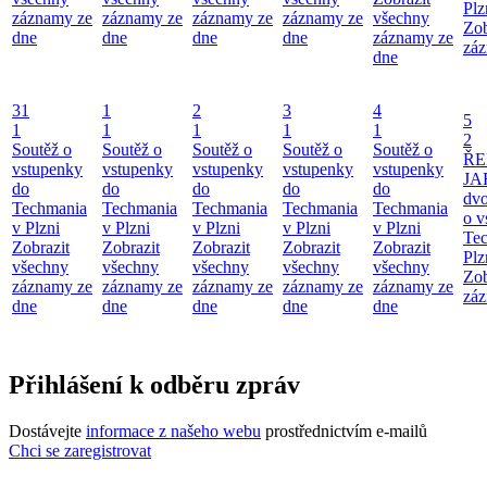
Plz
záznamy ze
záznamy ze
záznamy ze
záznamy ze
všechny
Zob
dne
dne
dne
dne
záznamy ze
záz
dne
31
1
2
3
4
5
1
1
1
1
1
2
Soutěž o
Soutěž o
Soutěž o
Soutěž o
Soutěž o
ŘE
vstupenky
vstupenky
vstupenky
vstupenky
vstupenky
JA
do
do
do
do
do
dv
Techmania
Techmania
Techmania
Techmania
Techmania
o v
v Plzni
v Plzni
v Plzni
v Plzni
v Plzni
Te
Zobrazit
Zobrazit
Zobrazit
Zobrazit
Zobrazit
Plz
všechny
všechny
všechny
všechny
všechny
Zob
záznamy ze
záznamy ze
záznamy ze
záznamy ze
záznamy ze
záz
dne
dne
dne
dne
dne
Přihlášení k odběru zpráv
Dostávejte
informace z našeho webu
prostřednictvím e-mailů
Chci se zaregistrovat