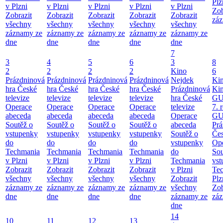
Plz
v Plzni
v Plzni
v Plzni
v Plzni
v Plzni
Zob
Zobrazit
Zobrazit
Zobrazit
Zobrazit
Zobrazit
záz
všechny
všechny
všechny
všechny
všechny
záznamy ze
záznamy ze
záznamy ze
záznamy ze
záznamy ze
dne
dne
dne
dne
dne
7
3
4
5
6
3
8
2
2
2
2
Kino
6
Prázdninová
Prázdninová
Prázdninová
Prázdninová
Nejdek
Ki
hra České
hra České
hra České
hra České
Prázdninová
Ki
televize
televize
televize
televize
hra České
GU
Operace
Operace
Operace
Operace
televize
7. 
abeceda
abeceda
abeceda
abeceda
Operace
GU
Soutěž o
Soutěž o
Soutěž o
Soutěž o
abeceda
Prá
vstupenky
vstupenky
vstupenky
vstupenky
Soutěž o
Čes
do
do
do
do
vstupenky
Ope
Techmania
Techmania
Techmania
Techmania
do
Sou
v Plzni
v Plzni
v Plzni
v Plzni
Techmania
vst
Zobrazit
Zobrazit
Zobrazit
Zobrazit
v Plzni
Te
všechny
všechny
všechny
všechny
Zobrazit
Plz
záznamy ze
záznamy ze
záznamy ze
záznamy ze
všechny
Zob
dne
dne
dne
dne
záznamy ze
záz
dne
14
10
11
12
13