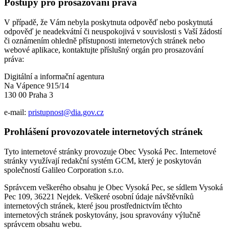
Postupy pro prosazování práva
V případě, že Vám nebyla poskytnuta odpověď nebo poskytnutá
odpověď je neadekvátní či neuspokojivá v souvislosti s Vaší žádostí
či oznámením ohledně přístupnosti internetových stránek nebo
webové aplikace, kontaktujte příslušný orgán pro prosazování
práva:
Digitální a informační agentura
Na Vápence 915/14
130 00 Praha 3
e-mail:
pristupnost@dia.gov.cz
Prohlášení provozovatele internetových stránek
Tyto internetové stránky provozuje Obec Vysoká Pec. Internetové
stránky využívají redakční systém GCM, který je poskytován
společností Galileo Corporation s.r.o.
Správcem veškerého obsahu je Obec Vysoká Pec, se sídlem Vysoká
Pec 109, 36221 Nejdek. Veškeré osobní údaje návštěvníků
internetových stránek, které jsou prostřednictvím těchto
internetových stránek poskytovány, jsou spravovány výlučně
správcem obsahu webu.