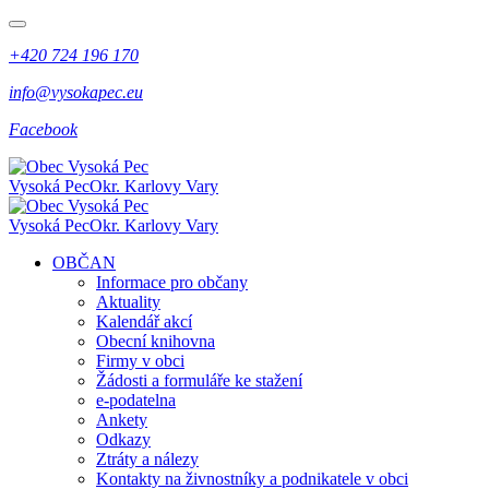
+420 724 196 170
info@vysokapec.eu
Facebook
Vysoká Pec
Okr. Karlovy Vary
Vysoká Pec
Okr. Karlovy Vary
OBČAN
Informace pro občany
Aktuality
Kalendář akcí
Obecní knihovna
Firmy v obci
Žádosti a formuláře ke stažení
e-podatelna
Ankety
Odkazy
Ztráty a nálezy
Kontakty na živnostníky a podnikatele v obci