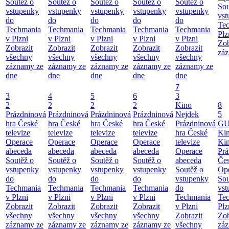
Soutěž o
Soutěž o
Soutěž o
Soutěž o
Soutěž o
Sou
vstupenky
vstupenky
vstupenky
vstupenky
vstupenky
vst
do
do
do
do
do
Te
Techmania
Techmania
Techmania
Techmania
Techmania
Plz
v Plzni
v Plzni
v Plzni
v Plzni
v Plzni
Zob
Zobrazit
Zobrazit
Zobrazit
Zobrazit
Zobrazit
záz
všechny
všechny
všechny
všechny
všechny
záznamy ze
záznamy ze
záznamy ze
záznamy ze
záznamy ze
dne
dne
dne
dne
dne
7
3
4
5
6
3
2
2
2
2
Kino
8
Prázdninová
Prázdninová
Prázdninová
Prázdninová
Nejdek
5
hra České
hra České
hra České
hra České
Prázdninová
GU
televize
televize
televize
televize
hra České
Ki
Operace
Operace
Operace
Operace
televize
Ki
abeceda
abeceda
abeceda
abeceda
Operace
Prá
Soutěž o
Soutěž o
Soutěž o
Soutěž o
abeceda
Čes
vstupenky
vstupenky
vstupenky
vstupenky
Soutěž o
Ope
do
do
do
do
vstupenky
Sou
Techmania
Techmania
Techmania
Techmania
do
vst
v Plzni
v Plzni
v Plzni
v Plzni
Techmania
Te
Zobrazit
Zobrazit
Zobrazit
Zobrazit
v Plzni
Plz
všechny
všechny
všechny
všechny
Zobrazit
Zob
záznamy ze
záznamy ze
záznamy ze
záznamy ze
všechny
záz