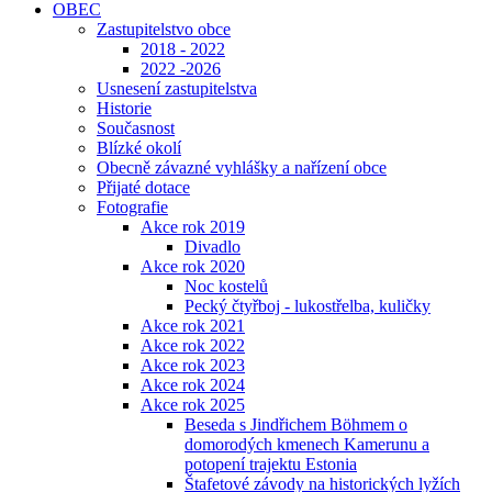
OBEC
Zastupitelstvo obce
2018 - 2022
2022 -2026
Usnesení zastupitelstva
Historie
Současnost
Blízké okolí
Obecně závazné vyhlášky a nařízení obce
Přijaté dotace
Fotografie
Akce rok 2019
Divadlo
Akce rok 2020
Noc kostelů
Pecký čtyřboj - lukostřelba, kuličky
Akce rok 2021
Akce rok 2022
Akce rok 2023
Akce rok 2024
Akce rok 2025
Beseda s Jindřichem Böhmem o
domorodých kmenech Kamerunu a
potopení trajektu Estonia
Štafetové závody na historických lyžích