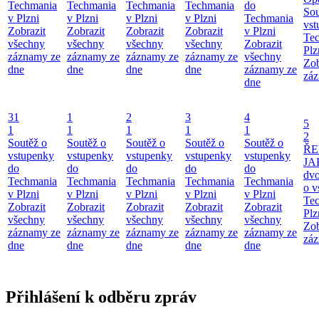
Techmania
Techmania
Techmania
Techmania
do
Sou
v Plzni
v Plzni
v Plzni
v Plzni
Techmania
vst
Zobrazit
Zobrazit
Zobrazit
Zobrazit
v Plzni
Te
všechny
všechny
všechny
všechny
Zobrazit
Plz
záznamy ze
záznamy ze
záznamy ze
záznamy ze
všechny
Zob
dne
dne
dne
dne
záznamy ze
záz
dne
31
1
2
3
4
5
1
1
1
1
1
2
Soutěž o
Soutěž o
Soutěž o
Soutěž o
Soutěž o
ŘE
vstupenky
vstupenky
vstupenky
vstupenky
vstupenky
JA
do
do
do
do
do
dv
Techmania
Techmania
Techmania
Techmania
Techmania
o v
v Plzni
v Plzni
v Plzni
v Plzni
v Plzni
Te
Zobrazit
Zobrazit
Zobrazit
Zobrazit
Zobrazit
Plz
všechny
všechny
všechny
všechny
všechny
Zob
záznamy ze
záznamy ze
záznamy ze
záznamy ze
záznamy ze
záz
dne
dne
dne
dne
dne
Přihlášení k odběru zpráv