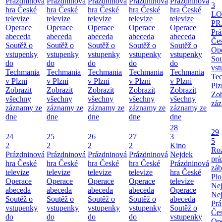
Prázdninová
Prázdninová
Prázdninová
Prázdninová
Prázdninová
3
hra České
hra České
hra České
hra České
hra České
LO
televize
televize
televize
televize
televize
PR
Operace
Operace
Operace
Operace
Operace
Prá
abeceda
abeceda
abeceda
abeceda
abeceda
Čes
Soutěž o
Soutěž o
Soutěž o
Soutěž o
Soutěž o
Ope
vstupenky
vstupenky
vstupenky
vstupenky
vstupenky
Sou
do
do
do
do
do
vst
Techmania
Techmania
Techmania
Techmania
Techmania
Te
v Plzni
v Plzni
v Plzni
v Plzni
v Plzni
Plz
Zobrazit
Zobrazit
Zobrazit
Zobrazit
Zobrazit
Zob
všechny
všechny
všechny
všechny
všechny
záz
záznamy ze
záznamy ze
záznamy ze
záznamy ze
záznamy ze
dne
dne
dne
dne
dne
28
29
24
25
26
27
3
5
2
2
2
2
Kino
Roz
Prázdninová
Prázdninová
Prázdninová
Prázdninová
Nejdek
prá
hra České
hra České
hra České
hra České
Prázdninová
záb
televize
televize
televize
televize
hra České
Pl
Operace
Operace
Operace
Operace
televize
Ne
abeceda
abeceda
abeceda
abeceda
Operace
Ne
Soutěž o
Soutěž o
Soutěž o
Soutěž o
abeceda
Prá
vstupenky
vstupenky
vstupenky
vstupenky
Soutěž o
Čes
do
do
do
do
vstupenky
Ope