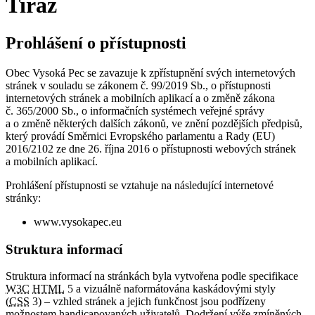
Tiráž
Prohlášení o přístupnosti
Obec Vysoká Pec se zavazuje k zpřístupnění svých internetových
stránek v souladu se zákonem č. 99/2019 Sb., o přístupnosti
internetových stránek a mobilních aplikací a o změně zákona
č. 365/2000 Sb., o informačních systémech veřejné správy
a o změně některých dalších zákonů, ve znění pozdějších předpisů,
který provádí Směrnici Evropského parlamentu a Rady (EU)
2016/2102 ze dne 26. října 2016 o přístupnosti webových stránek
a mobilních aplikací.
Prohlášení přístupnosti se vztahuje na následující internetové
stránky:
www.vysokapec.eu
Struktura informací
Struktura informací na stránkách byla vytvořena podle specifikace
W3C
HTML
5 a vizuálně naformátována kaskádovými styly
(
CSS
3) – vzhled stránek a jejich funkčnost jsou podřízeny
možnostem handicapovaných uživatelů. Dodržení výše zmíněných