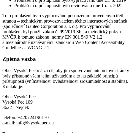
Prohlášení o přístupnosti bylo vypracováno dne 21. 8. 2019
Prohlášení o přístupnosti bylo revidováno dne 15. 5. 2025
Toto prohlášení bylo vypracováno posouzením provedeným třetí
stranou – technickým provozovatelem těchto internetových stránek
(společností Galileo Corporation s. r. o.). Pro vypracování
prohlášení byl použit zákon č. 99/2019 Sb., a metodický pokyn
MVČR k tomuto zákonu, normy EN 301 549 V2 1.2
a mezinárodně uznávanému standardu Web Content Accessibility
Guidelines – WCAG 2.1.
Zpětná vazba
Obec Vysoká Pec má za cíl, aby jím spravované internetové stránky
byly přístupné všem jejím uživatelům a to na základě principů
přístupnosti (vnímatelnost, ovladatelnost, srozumitelnost a stabilita).
Kontakt je:
Obec Vysoká Pec
Vysoká Pec 109
36221 Nejdek
telefon: +420724196170
e-mail: info@vysokapec.eu