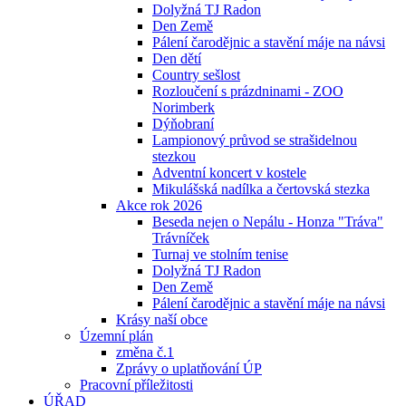
Dolyžná TJ Radon
Den Země
Pálení čarodějnic a stavění máje na návsi
Den dětí
Country sešlost
Rozloučení s prázdninami - ZOO
Norimberk
Dýňobraní
Lampionový průvod se strašidelnou
stezkou
Adventní koncert v kostele
Mikulášská nadílka a čertovská stezka
Akce rok 2026
Beseda nejen o Nepálu - Honza "Tráva"
Trávníček
Turnaj ve stolním tenise
Dolyžná TJ Radon
Den Země
Pálení čarodějnic a stavění máje na návsi
Krásy naší obce
Územní plán
změna č.1
Zprávy o uplatňování ÚP
Pracovní příležitosti
ÚŘAD