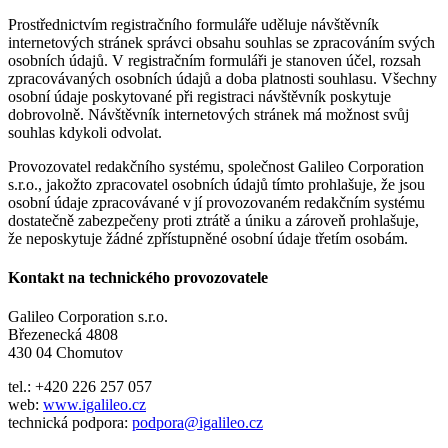
Prostřednictvím registračního formuláře uděluje návštěvník
internetových stránek správci obsahu souhlas se zpracováním svých
osobních údajů. V registračním formuláři je stanoven účel, rozsah
zpracovávaných osobních údajů a doba platnosti souhlasu. Všechny
osobní údaje poskytované při registraci návštěvník poskytuje
dobrovolně. Návštěvník internetových stránek má možnost svůj
souhlas kdykoli odvolat.
Provozovatel redakčního systému, společnost Galileo Corporation
s.r.o., jakožto zpracovatel osobních údajů tímto prohlašuje, že jsou
osobní údaje zpracovávané v jí provozovaném redakčním systému
dostatečně zabezpečeny proti ztrátě a úniku a zároveň prohlašuje,
že neposkytuje žádné zpřístupněné osobní údaje třetím osobám.
Kontakt na technického provozovatele
Galileo Corporation s.r.o.
Březenecká 4808
430 04 Chomutov
tel.: +420 226 257 057
web:
www.igalileo.cz
technická podpora:
podpora@igalileo.cz