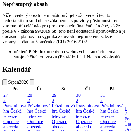
Nepřístupný obsah
Níže uvedený obsah není přístupný, jelikož uvedení těchto
nedostatků do souladu se zákonem a s pravidly přístupnosti by
v tomto případě bylo pro provozovatele finančně náročné, takže
podle § 7 zákona 99/2019 Sb. toto není dodatečně upravováno a je
dočasně uplatňována výjimka z důvodu nepřiměřené zátěže
ve smyslu článku 5 směrnice (EU) 2016/2102.
některé PDF dokumenty na webových stránkách nemají
strojově čitelnou vrstvu (Pravidlo 1.1.1 Netextový obsah)
Kalendář
Srpen
2026
Po
Út
St
Čt
Pá
27
28
29
30
31
2
2
2
2
2
Prázdninová
Prázdninová
Prázdninová
Prázdninová
Prázdninová
1
hra České
hra České
hra České
hra České
hra České
2
televize
televize
televize
televize
televize
Prá
Operace
Operace
Operace
Operace
Operace
Čes
abeceda
abeceda
abeceda
abeceda
abeceda
Ope