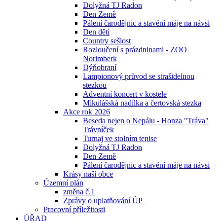
Dolyžná TJ Radon
Den Země
Pálení čarodějnic a stavění máje na návsi
Den dětí
Country sešlost
Rozloučení s prázdninami - ZOO
Norimberk
Dýňobraní
Lampionový průvod se strašidelnou
stezkou
Adventní koncert v kostele
Mikulášská nadílka a čertovská stezka
Akce rok 2026
Beseda nejen o Nepálu - Honza "Tráva"
Trávníček
Turnaj ve stolním tenise
Dolyžná TJ Radon
Den Země
Pálení čarodějnic a stavění máje na návsi
Krásy naší obce
Územní plán
změna č.1
Zprávy o uplatňování ÚP
Pracovní příležitosti
ÚŘAD