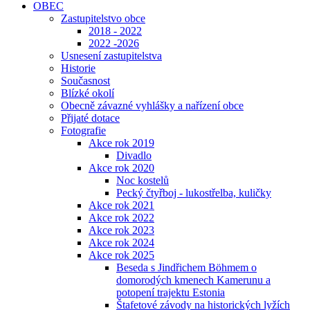
OBEC
Zastupitelstvo obce
2018 - 2022
2022 -2026
Usnesení zastupitelstva
Historie
Současnost
Blízké okolí
Obecně závazné vyhlášky a nařízení obce
Přijaté dotace
Fotografie
Akce rok 2019
Divadlo
Akce rok 2020
Noc kostelů
Pecký čtyřboj - lukostřelba, kuličky
Akce rok 2021
Akce rok 2022
Akce rok 2023
Akce rok 2024
Akce rok 2025
Beseda s Jindřichem Böhmem o
domorodých kmenech Kamerunu a
potopení trajektu Estonia
Štafetové závody na historických lyžích