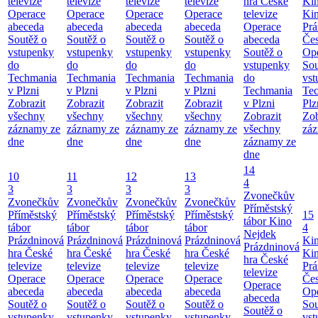
televize
televize
televize
televize
hra České
Ki
Operace
Operace
Operace
Operace
televize
Ki
abeceda
abeceda
abeceda
abeceda
Operace
Prá
Soutěž o
Soutěž o
Soutěž o
Soutěž o
abeceda
Čes
vstupenky
vstupenky
vstupenky
vstupenky
Soutěž o
Ope
do
do
do
do
vstupenky
Sou
Techmania
Techmania
Techmania
Techmania
do
vst
v Plzni
v Plzni
v Plzni
v Plzni
Techmania
Te
Zobrazit
Zobrazit
Zobrazit
Zobrazit
v Plzni
Plz
všechny
všechny
všechny
všechny
Zobrazit
Zob
záznamy ze
záznamy ze
záznamy ze
záznamy ze
všechny
záz
dne
dne
dne
dne
záznamy ze
dne
14
10
11
12
13
4
3
3
3
3
Zvonečkův
Zvonečkův
Zvonečkův
Zvonečkův
Zvonečkův
Příměstský
Příměstský
Příměstský
Příměstský
Příměstský
15
tábor
Kino
tábor
tábor
tábor
tábor
4
Nejdek
Prázdninová
Prázdninová
Prázdninová
Prázdninová
Ki
Prázdninová
hra České
hra České
hra České
hra České
Ki
hra České
televize
televize
televize
televize
Prá
televize
Operace
Operace
Operace
Operace
Čes
Operace
abeceda
abeceda
abeceda
abeceda
Ope
abeceda
Soutěž o
Soutěž o
Soutěž o
Soutěž o
Sou
Soutěž o
vstupenky
vstupenky
vstupenky
vstupenky
vst