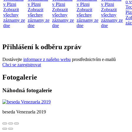
o v
v Plzni
v Plzni
v Plzni
v Plzni
v Plzni
Te
Zobrazit
Zobrazit
Zobrazit
Zobrazit
Zobrazit
Plz
všechny
všechny
všechny
všechny
všechny
Zob
záznamy ze
záznamy ze
záznamy ze
záznamy ze
záznamy ze
záz
dne
dne
dne
dne
dne
Přihlášení k odběru zpráv
Dostávejte
informace z našeho webu
prostřednictvím e-mailů
Chci se zaregistrovat
Fotogalerie
Náhodná fotogalerie
beseda Venezuela 2019