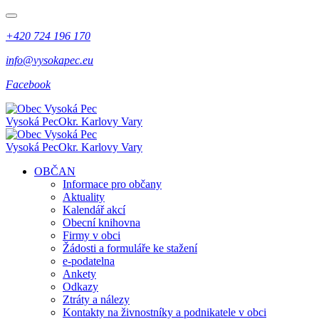
+420 724 196 170
info@vysokapec.eu
Facebook
Vysoká Pec
Okr. Karlovy Vary
Vysoká Pec
Okr. Karlovy Vary
OBČAN
Informace pro občany
Aktuality
Kalendář akcí
Obecní knihovna
Firmy v obci
Žádosti a formuláře ke stažení
e-podatelna
Ankety
Odkazy
Ztráty a nálezy
Kontakty na živnostníky a podnikatele v obci