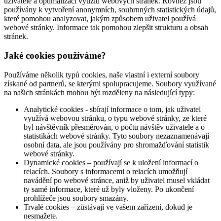
uživatele a optimalizaci využití webových stránek. Rovněž jsou
používány k vytvoření anonymních, souhrnných statistických údajů,
které pomohou analyzovat, jakým způsobem uživatel používá
webové stránky. Informace tak pomohou zlepšit strukturu a obsah
stránek.
Jaké cookies používáme?
Používáme několik typů cookies, naše vlastní i externí soubory
získané od partnerů, se kterými spolupracujeme. Soubory využívané
na našich stránkách mohou být rozděleny na následující typy:
Analytické cookies - sbírají informace o tom, jak uživatel
využívá webovou stránku, o typu webové stránky, ze které
byl návštěvník přesměrován, o počtu návštěv uživatele a o
statistikách webové stránky. Tyto soubory nezaznamenávají
osobní data, ale jsou používány pro shromažďování statistik
webové stránky.
Dynamické cookies – používají se k uložení informací o
relacích. Soubory s informacemi o relacích umožňují
navádění po webové stránce, aniž by uživatel musel vkládat
ty samé informace, které už byly vloženy. Po ukončení
prohlížeče jsou soubory smazány.
Trvalé cookies – zůstávají ve vašem zařízení, dokud je
nesmažete.