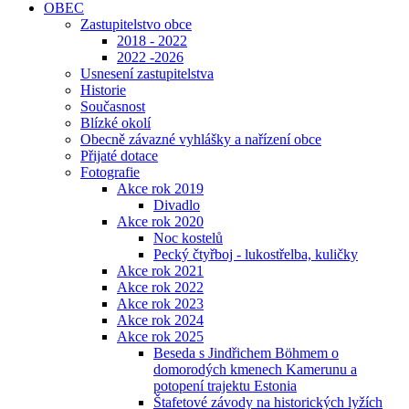
OBEC
Zastupitelstvo obce
2018 - 2022
2022 -2026
Usnesení zastupitelstva
Historie
Současnost
Blízké okolí
Obecně závazné vyhlášky a nařízení obce
Přijaté dotace
Fotografie
Akce rok 2019
Divadlo
Akce rok 2020
Noc kostelů
Pecký čtyřboj - lukostřelba, kuličky
Akce rok 2021
Akce rok 2022
Akce rok 2023
Akce rok 2024
Akce rok 2025
Beseda s Jindřichem Böhmem o
domorodých kmenech Kamerunu a
potopení trajektu Estonia
Štafetové závody na historických lyžích