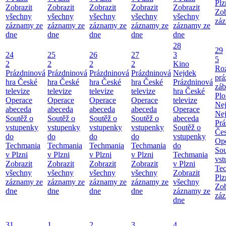
Plz
Zobrazit
Zobrazit
Zobrazit
Zobrazit
Zobrazit
Zob
všechny
všechny
všechny
všechny
všechny
záz
záznamy ze
záznamy ze
záznamy ze
záznamy ze
záznamy ze
dne
dne
dne
dne
dne
28
29
24
25
26
27
3
5
2
2
2
2
Kino
Roz
Prázdninová
Prázdninová
Prázdninová
Prázdninová
Nejdek
prá
hra České
hra České
hra České
hra České
Prázdninová
záb
televize
televize
televize
televize
hra České
Pl
Operace
Operace
Operace
Operace
televize
Ne
abeceda
abeceda
abeceda
abeceda
Operace
Ne
Soutěž o
Soutěž o
Soutěž o
Soutěž o
abeceda
Prá
vstupenky
vstupenky
vstupenky
vstupenky
Soutěž o
Čes
do
do
do
do
vstupenky
Ope
Techmania
Techmania
Techmania
Techmania
do
Sou
v Plzni
v Plzni
v Plzni
v Plzni
Techmania
vst
Zobrazit
Zobrazit
Zobrazit
Zobrazit
v Plzni
Te
všechny
všechny
všechny
všechny
Zobrazit
Plz
záznamy ze
záznamy ze
záznamy ze
záznamy ze
všechny
Zob
dne
dne
dne
dne
záznamy ze
záz
dne
31
1
2
3
4