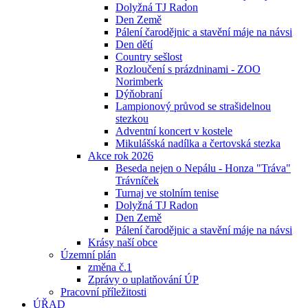
Dolyžná TJ Radon
Den Země
Pálení čarodějnic a stavění máje na návsi
Den dětí
Country sešlost
Rozloučení s prázdninami - ZOO
Norimberk
Dýňobraní
Lampionový průvod se strašidelnou
stezkou
Adventní koncert v kostele
Mikulášská nadílka a čertovská stezka
Akce rok 2026
Beseda nejen o Nepálu - Honza "Tráva"
Trávníček
Turnaj ve stolním tenise
Dolyžná TJ Radon
Den Země
Pálení čarodějnic a stavění máje na návsi
Krásy naší obce
Územní plán
změna č.1
Zprávy o uplatňování ÚP
Pracovní příležitosti
ÚŘAD