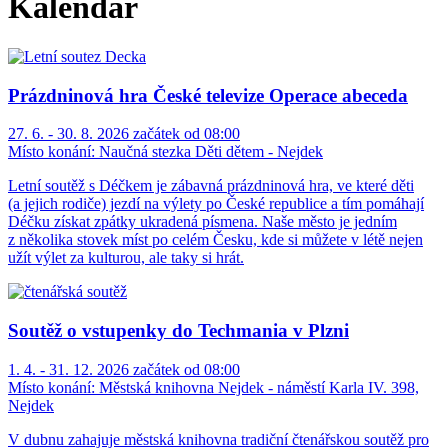
Kalendář
Prázdninová hra České televize Operace abeceda
27. 6. - 30. 8. 2026 začátek od 08:00
Místo konání:
Naučná stezka Děti dětem - Nejdek
Letní soutěž s Déčkem je zábavná prázdninová hra, ve které děti
(a jejich rodiče) jezdí na výlety po České republice a tím pomáhají
Déčku získat zpátky ukradená písmena. Naše město je jedním
z několika stovek míst po celém Česku, kde si můžete v létě nejen
užít výlet za kulturou, ale taky si hrát.
Soutěž o vstupenky do Techmania v Plzni
1. 4. - 31. 12. 2026 začátek od 08:00
Místo konání:
Městská knihovna Nejdek - náměstí Karla IV. 398,
Nejdek
V dubnu zahajuje městská knihovna tradiční čtenářskou soutěž pro