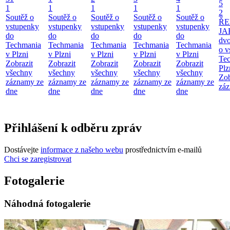
5
1
1
1
1
1
2
Soutěž o
Soutěž o
Soutěž o
Soutěž o
Soutěž o
ŘE
vstupenky
vstupenky
vstupenky
vstupenky
vstupenky
JA
do
do
do
do
do
dv
Techmania
Techmania
Techmania
Techmania
Techmania
o v
v Plzni
v Plzni
v Plzni
v Plzni
v Plzni
Te
Zobrazit
Zobrazit
Zobrazit
Zobrazit
Zobrazit
Plz
všechny
všechny
všechny
všechny
všechny
Zob
záznamy ze
záznamy ze
záznamy ze
záznamy ze
záznamy ze
záz
dne
dne
dne
dne
dne
Přihlášení k odběru zpráv
Dostávejte
informace z našeho webu
prostřednictvím e-mailů
Chci se zaregistrovat
Fotogalerie
Náhodná fotogalerie