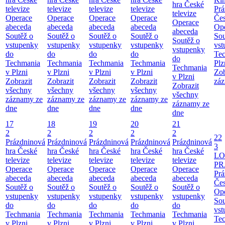
hra České
televize
televize
televize
televize
Prá
televize
Operace
Operace
Operace
Operace
Čes
Operace
abeceda
abeceda
abeceda
abeceda
Ope
abeceda
Soutěž o
Soutěž o
Soutěž o
Soutěž o
Sou
Soutěž o
vstupenky
vstupenky
vstupenky
vstupenky
vst
vstupenky
do
do
do
do
Te
do
Techmania
Techmania
Techmania
Techmania
Plz
Techmania
v Plzni
v Plzni
v Plzni
v Plzni
Zob
v Plzni
Zobrazit
Zobrazit
Zobrazit
Zobrazit
záz
Zobrazit
všechny
všechny
všechny
všechny
všechny
záznamy ze
záznamy ze
záznamy ze
záznamy ze
záznamy ze
dne
dne
dne
dne
dne
17
18
19
20
21
2
2
2
2
2
22
Prázdninová
Prázdninová
Prázdninová
Prázdninová
Prázdninová
3
hra České
hra České
hra České
hra České
hra České
LO
televize
televize
televize
televize
televize
PR
Operace
Operace
Operace
Operace
Operace
Prá
abeceda
abeceda
abeceda
abeceda
abeceda
Čes
Soutěž o
Soutěž o
Soutěž o
Soutěž o
Soutěž o
Ope
vstupenky
vstupenky
vstupenky
vstupenky
vstupenky
Sou
do
do
do
do
do
vst
Techmania
Techmania
Techmania
Techmania
Techmania
Te
v Plzni
v Plzni
v Plzni
v Plzni
v Plzni