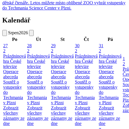
dětské čtenáře. Letos můžete místo oblíbené ZOO vyhrát vstupenky
do Techmania Science Center v Plzni.
Kalendář
Srpen
2026
Po
Út
St
Čt
Pá
27
28
29
30
31
2
2
2
2
2
Prázdninová
Prázdninová
Prázdninová
Prázdninová
Prázdninová
1
hra České
hra České
hra České
hra České
hra České
2
televize
televize
televize
televize
televize
Prá
Operace
Operace
Operace
Operace
Operace
Čes
abeceda
abeceda
abeceda
abeceda
abeceda
Ope
Soutěž o
Soutěž o
Soutěž o
Soutěž o
Soutěž o
Sou
vstupenky
vstupenky
vstupenky
vstupenky
vstupenky
vst
do
do
do
do
do
Te
Techmania
Techmania
Techmania
Techmania
Techmania
Plz
v Plzni
v Plzni
v Plzni
v Plzni
v Plzni
Zob
Zobrazit
Zobrazit
Zobrazit
Zobrazit
Zobrazit
záz
všechny
všechny
všechny
všechny
všechny
záznamy ze
záznamy ze
záznamy ze
záznamy ze
záznamy ze
dne
dne
dne
dne
dne