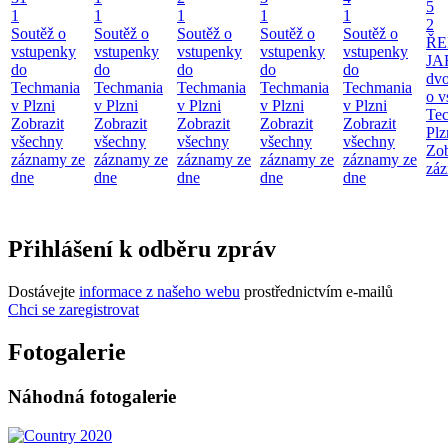
5
1
1
1
1
1
2
Soutěž o
Soutěž o
Soutěž o
Soutěž o
Soutěž o
ŘE
vstupenky
vstupenky
vstupenky
vstupenky
vstupenky
JA
do
do
do
do
do
dv
Techmania
Techmania
Techmania
Techmania
Techmania
o v
v Plzni
v Plzni
v Plzni
v Plzni
v Plzni
Te
Zobrazit
Zobrazit
Zobrazit
Zobrazit
Zobrazit
Plz
všechny
všechny
všechny
všechny
všechny
Zob
záznamy ze
záznamy ze
záznamy ze
záznamy ze
záznamy ze
záz
dne
dne
dne
dne
dne
Přihlášení k odběru zpráv
Dostávejte
informace z našeho webu
prostřednictvím e-mailů
Chci se zaregistrovat
Fotogalerie
Náhodná fotogalerie