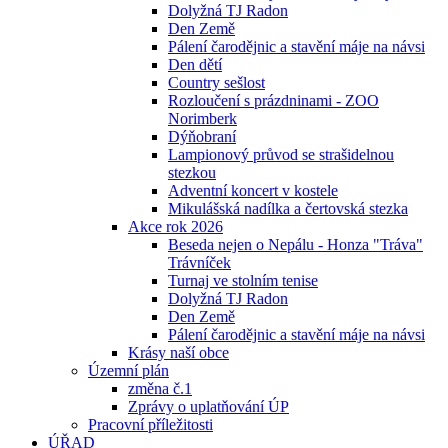
Dolyžná TJ Radon
Den Země
Pálení čarodějnic a stavění máje na návsi
Den dětí
Country sešlost
Rozloučení s prázdninami - ZOO
Norimberk
Dýňobraní
Lampionový průvod se strašidelnou
stezkou
Adventní koncert v kostele
Mikulášská nadílka a čertovská stezka
Akce rok 2026
Beseda nejen o Nepálu - Honza "Tráva"
Trávníček
Turnaj ve stolním tenise
Dolyžná TJ Radon
Den Země
Pálení čarodějnic a stavění máje na návsi
Krásy naší obce
Územní plán
změna č.1
Zprávy o uplatňování ÚP
Pracovní příležitosti
ÚŘAD