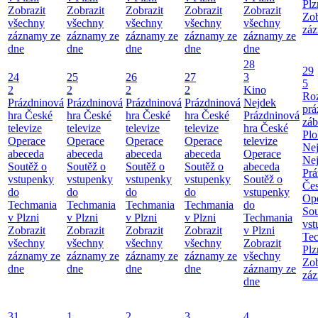
Plz
Zobrazit
Zobrazit
Zobrazit
Zobrazit
Zobrazit
Zob
všechny
všechny
všechny
všechny
všechny
záz
záznamy ze
záznamy ze
záznamy ze
záznamy ze
záznamy ze
dne
dne
dne
dne
dne
28
29
24
25
26
27
3
5
2
2
2
2
Kino
Roz
Prázdninová
Prázdninová
Prázdninová
Prázdninová
Nejdek
prá
hra České
hra České
hra České
hra České
Prázdninová
záb
televize
televize
televize
televize
hra České
Pl
Operace
Operace
Operace
Operace
televize
Ne
abeceda
abeceda
abeceda
abeceda
Operace
Ne
Soutěž o
Soutěž o
Soutěž o
Soutěž o
abeceda
Prá
vstupenky
vstupenky
vstupenky
vstupenky
Soutěž o
Čes
do
do
do
do
vstupenky
Ope
Techmania
Techmania
Techmania
Techmania
do
Sou
v Plzni
v Plzni
v Plzni
v Plzni
Techmania
vst
Zobrazit
Zobrazit
Zobrazit
Zobrazit
v Plzni
Te
všechny
všechny
všechny
všechny
Zobrazit
Plz
záznamy ze
záznamy ze
záznamy ze
záznamy ze
všechny
Zob
dne
dne
dne
dne
záznamy ze
záz
dne
31
1
2
3
4