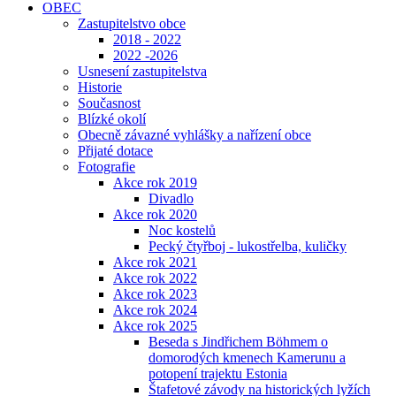
OBEC
Zastupitelstvo obce
2018 - 2022
2022 -2026
Usnesení zastupitelstva
Historie
Současnost
Blízké okolí
Obecně závazné vyhlášky a nařízení obce
Přijaté dotace
Fotografie
Akce rok 2019
Divadlo
Akce rok 2020
Noc kostelů
Pecký čtyřboj - lukostřelba, kuličky
Akce rok 2021
Akce rok 2022
Akce rok 2023
Akce rok 2024
Akce rok 2025
Beseda s Jindřichem Böhmem o
domorodých kmenech Kamerunu a
potopení trajektu Estonia
Štafetové závody na historických lyžích