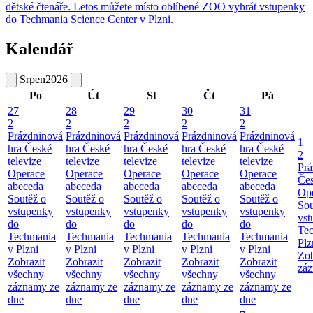
dětské čtenáře. Letos můžete místo oblíbené ZOO vyhrát vstupenky
do Techmania Science Center v Plzni.
Kalendář
Srpen
2026
Po
Út
St
Čt
Pá
27
28
29
30
31
2
2
2
2
2
Prázdninová
Prázdninová
Prázdninová
Prázdninová
Prázdninová
1
hra České
hra České
hra České
hra České
hra České
2
televize
televize
televize
televize
televize
Prá
Operace
Operace
Operace
Operace
Operace
Čes
abeceda
abeceda
abeceda
abeceda
abeceda
Ope
Soutěž o
Soutěž o
Soutěž o
Soutěž o
Soutěž o
Sou
vstupenky
vstupenky
vstupenky
vstupenky
vstupenky
vst
do
do
do
do
do
Te
Techmania
Techmania
Techmania
Techmania
Techmania
Plz
v Plzni
v Plzni
v Plzni
v Plzni
v Plzni
Zob
Zobrazit
Zobrazit
Zobrazit
Zobrazit
Zobrazit
záz
všechny
všechny
všechny
všechny
všechny
záznamy ze
záznamy ze
záznamy ze
záznamy ze
záznamy ze
dne
dne
dne
dne
dne