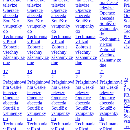
hra České
televize
televize
televize
televize
Prá
televize
Operace
Operace
Operace
Operace
Čes
Operace
abeceda
abeceda
abeceda
abeceda
Ope
abeceda
Soutěž o
Soutěž o
Soutěž o
Soutěž o
Sou
Soutěž o
vstupenky
vstupenky
vstupenky
vstupenky
vst
vstupenky
do
do
do
do
Te
do
Techmania
Techmania
Techmania
Techmania
Plz
Techmania
v Plzni
v Plzni
v Plzni
v Plzni
Zob
v Plzni
Zobrazit
Zobrazit
Zobrazit
Zobrazit
záz
Zobrazit
všechny
všechny
všechny
všechny
všechny
záznamy ze
záznamy ze
záznamy ze
záznamy ze
záznamy ze
dne
dne
dne
dne
dne
17
18
19
20
21
2
2
2
2
2
22
Prázdninová
Prázdninová
Prázdninová
Prázdninová
Prázdninová
3
hra České
hra České
hra České
hra České
hra České
LO
televize
televize
televize
televize
televize
PR
Operace
Operace
Operace
Operace
Operace
Prá
abeceda
abeceda
abeceda
abeceda
abeceda
Čes
Soutěž o
Soutěž o
Soutěž o
Soutěž o
Soutěž o
Ope
vstupenky
vstupenky
vstupenky
vstupenky
vstupenky
Sou
do
do
do
do
do
vst
Techmania
Techmania
Techmania
Techmania
Techmania
Te
v Plzni
v Plzni
v Plzni
v Plzni
v Plzni