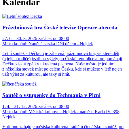
Kalendář
Prázdninová hra České televize Operace abeceda
27. 6. - 30. 8. 2026 začátek od 08:00
Místo konání:
Naučná stezka Děti dětem - Nejdek
Letní soutěž s Déčkem je zábavná prázdninová hra, ve které děti
(a jejich rodiče) jezdí na výlety po České republice a tím pomáhají
Déčku získat zpátky ukradená písmena. Naše město je jedním
z několika stovek míst po celém Česku, kde si můžete v létě nejen
užít výlet za kulturou, ale taky si hrát.
Soutěž o vstupenky do Techmania v Plzni
1. 4. - 31. 12. 2026 začátek od 08:00
Místo konání:
Městská knihovna Nejdek - náměstí Karla IV. 398,
Nejdek
V dubnu zahajuje městská knihovna tradiční čtenářskou soutěž pro