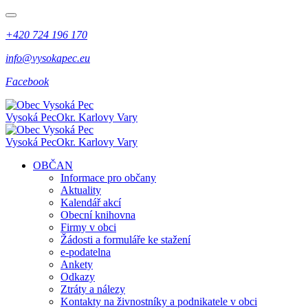
+420 724 196 170
info@vysokapec.eu
Facebook
Vysoká Pec
Okr. Karlovy Vary
Vysoká Pec
Okr. Karlovy Vary
OBČAN
Informace pro občany
Aktuality
Kalendář akcí
Obecní knihovna
Firmy v obci
Žádosti a formuláře ke stažení
e-podatelna
Ankety
Odkazy
Ztráty a nálezy
Kontakty na živnostníky a podnikatele v obci