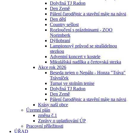
Dolyžná TJ Radon
Den Země
Pálení čarodějnic a stavění máje na návsi
Den dětí
Country sešlost
Rozloučení s prázdninami - ZOO
Norimberk
Dýňobraní
Lampionový průvod se strašidelnou
stezkou
Adventní koncert v kostele
Mikulášská nadílka a čertovská stezka
Akce rok 2026
Beseda nejen o Nepálu - Honza "Tráva"
Trávníček
Turnaj ve stolním tenise
Dolyžná TJ Radon
Den Země
Pálení čarodějnic a stavění máje na návsi
Krásy naší obce
Územní plán
změna č.1
Zprávy o uplatňování ÚP
Pracovní příležitosti
ÚŘAD