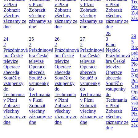
Te
v Plzni
v Plzni
v Plzni
v Plzni
v Plzni
Plz
Zobrazit
Zobrazit
Zobrazit
Zobrazit
Zobrazit
Zob
všechny
všechny
všechny
všechny
všechny
záz
záznamy ze
záznamy ze
záznamy ze
záznamy ze
záznamy ze
dne
dne
dne
dne
dne
28
29
24
25
26
27
3
5
2
2
2
2
Kino
Roz
Prázdninová
Prázdninová
Prázdninová
Prázdninová
Nejdek
prá
hra České
hra České
hra České
hra České
Prázdninová
záb
televize
televize
televize
televize
hra České
Pl
Operace
Operace
Operace
Operace
televize
Ne
abeceda
abeceda
abeceda
abeceda
Operace
Ne
Soutěž o
Soutěž o
Soutěž o
Soutěž o
abeceda
Prá
vstupenky
vstupenky
vstupenky
vstupenky
Soutěž o
Čes
do
do
do
do
vstupenky
Ope
Techmania
Techmania
Techmania
Techmania
do
Sou
v Plzni
v Plzni
v Plzni
v Plzni
Techmania
vst
Zobrazit
Zobrazit
Zobrazit
Zobrazit
v Plzni
Te
všechny
všechny
všechny
všechny
Zobrazit
Plz
záznamy ze
záznamy ze
záznamy ze
záznamy ze
všechny
Zob
dne
dne
dne
dne
záznamy ze
záz
dne