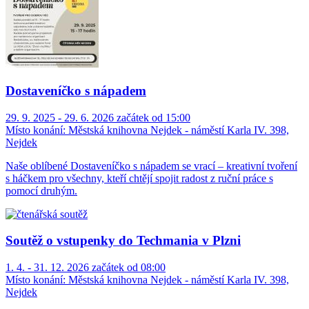
Dostaveníčko s nápadem
29. 9. 2025 - 29. 6. 2026 začátek od 15:00
Místo konání:
Městská knihovna Nejdek - náměstí Karla IV. 398,
Nejdek
Naše oblíbené Dostaveníčko s nápadem se vrací – kreativní tvoření
s háčkem pro všechny, kteří chtějí spojit radost z ruční práce s
pomocí druhým.
Soutěž o vstupenky do Techmania v Plzni
1. 4. - 31. 12. 2026 začátek od 08:00
Místo konání:
Městská knihovna Nejdek - náměstí Karla IV. 398,
Nejdek