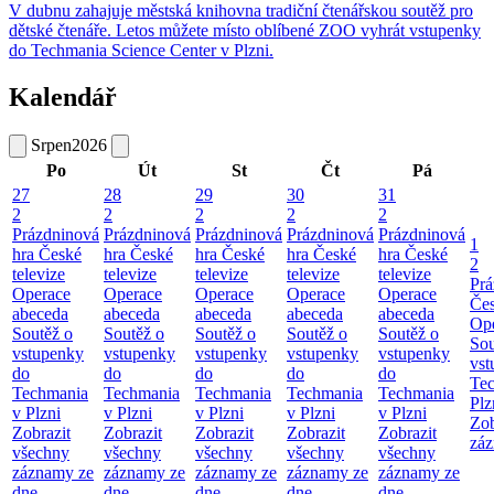
V dubnu zahajuje městská knihovna tradiční čtenářskou soutěž pro
dětské čtenáře. Letos můžete místo oblíbené ZOO vyhrát vstupenky
do Techmania Science Center v Plzni.
Kalendář
Srpen
2026
Po
Út
St
Čt
Pá
27
28
29
30
31
2
2
2
2
2
Prázdninová
Prázdninová
Prázdninová
Prázdninová
Prázdninová
1
hra České
hra České
hra České
hra České
hra České
2
televize
televize
televize
televize
televize
Prá
Operace
Operace
Operace
Operace
Operace
Čes
abeceda
abeceda
abeceda
abeceda
abeceda
Ope
Soutěž o
Soutěž o
Soutěž o
Soutěž o
Soutěž o
Sou
vstupenky
vstupenky
vstupenky
vstupenky
vstupenky
vst
do
do
do
do
do
Te
Techmania
Techmania
Techmania
Techmania
Techmania
Plz
v Plzni
v Plzni
v Plzni
v Plzni
v Plzni
Zob
Zobrazit
Zobrazit
Zobrazit
Zobrazit
Zobrazit
záz
všechny
všechny
všechny
všechny
všechny
záznamy ze
záznamy ze
záznamy ze
záznamy ze
záznamy ze
dne
dne
dne
dne
dne