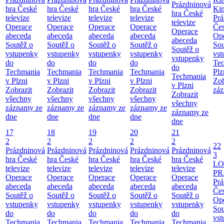
Prázdninová
hra České
hra České
hra České
hra České
Ki
hra České
televize
televize
televize
televize
Prá
televize
Operace
Operace
Operace
Operace
Čes
Operace
abeceda
abeceda
abeceda
abeceda
Ope
abeceda
Soutěž o
Soutěž o
Soutěž o
Soutěž o
Sou
Soutěž o
vstupenky
vstupenky
vstupenky
vstupenky
vst
vstupenky
do
do
do
do
Te
do
Techmania
Techmania
Techmania
Techmania
Plz
Techmania
v Plzni
v Plzni
v Plzni
v Plzni
Zob
v Plzni
Zobrazit
Zobrazit
Zobrazit
Zobrazit
záz
Zobrazit
všechny
všechny
všechny
všechny
všechny
záznamy ze
záznamy ze
záznamy ze
záznamy ze
záznamy ze
dne
dne
dne
dne
dne
17
18
19
20
21
2
2
2
2
2
22
Prázdninová
Prázdninová
Prázdninová
Prázdninová
Prázdninová
3
hra České
hra České
hra České
hra České
hra České
LO
televize
televize
televize
televize
televize
PR
Operace
Operace
Operace
Operace
Operace
Prá
abeceda
abeceda
abeceda
abeceda
abeceda
Čes
Soutěž o
Soutěž o
Soutěž o
Soutěž o
Soutěž o
Ope
vstupenky
vstupenky
vstupenky
vstupenky
vstupenky
Sou
do
do
do
do
do
vst
Techmania
Techmania
Techmania
Techmania
Techmania