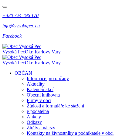
+420 724 196 170
info@vysokapec.eu
Facebook
Vysoká Pec
Okr. Karlovy Vary
Vysoká Pec
Okr. Karlovy Vary
OBČAN
Informace pro občany
Aktuality
Kalendář akcí
Obecní knihovna
Firmy v obci
Žádosti a formuláře ke stažení
e-podatelna
Ankety
Odkazy
Ztráty a nálezy
Kontakty na živnostníky a podnikatele v obci