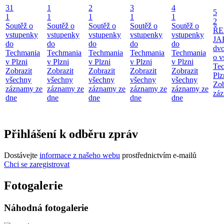
31
1
2
3
4
5
1
1
1
1
1
2
Soutěž o
Soutěž o
Soutěž o
Soutěž o
Soutěž o
ŘE
vstupenky
vstupenky
vstupenky
vstupenky
vstupenky
JA
do
do
do
do
do
dv
Techmania
Techmania
Techmania
Techmania
Techmania
o v
v Plzni
v Plzni
v Plzni
v Plzni
v Plzni
Te
Zobrazit
Zobrazit
Zobrazit
Zobrazit
Zobrazit
Plz
všechny
všechny
všechny
všechny
všechny
Zob
záznamy ze
záznamy ze
záznamy ze
záznamy ze
záznamy ze
záz
dne
dne
dne
dne
dne
Přihlášení k odběru zpráv
Dostávejte
informace z našeho webu
prostřednictvím e-mailů
Chci se zaregistrovat
Fotogalerie
Náhodná fotogalerie