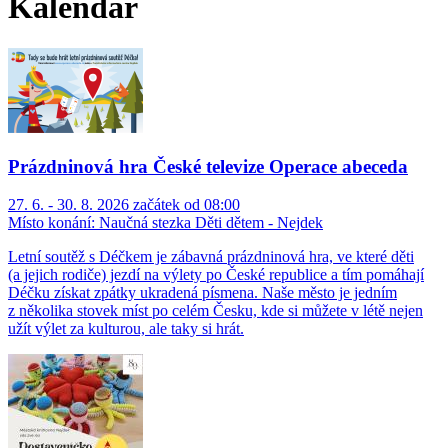
Kalendář
Prázdninová hra České televize Operace abeceda
27. 6. - 30. 8. 2026 začátek od 08:00
Místo konání:
Naučná stezka Děti dětem - Nejdek
Letní soutěž s Déčkem je zábavná prázdninová hra, ve které děti
(a jejich rodiče) jezdí na výlety po České republice a tím pomáhají
Déčku získat zpátky ukradená písmena. Naše město je jedním
z několika stovek míst po celém Česku, kde si můžete v létě nejen
užít výlet za kulturou, ale taky si hrát.