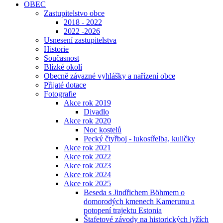
OBEC
Zastupitelstvo obce
2018 - 2022
2022 -2026
Usnesení zastupitelstva
Historie
Současnost
Blízké okolí
Obecně závazné vyhlášky a nařízení obce
Přijaté dotace
Fotografie
Akce rok 2019
Divadlo
Akce rok 2020
Noc kostelů
Pecký čtyřboj - lukostřelba, kuličky
Akce rok 2021
Akce rok 2022
Akce rok 2023
Akce rok 2024
Akce rok 2025
Beseda s Jindřichem Böhmem o
domorodých kmenech Kamerunu a
potopení trajektu Estonia
Štafetové závody na historických lyžích