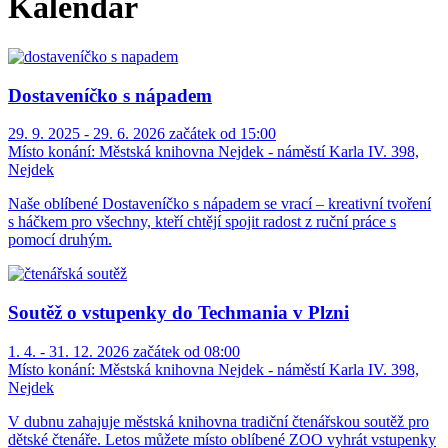
Kalendář
Dostaveníčko s nápadem
29. 9. 2025 - 29. 6. 2026 začátek od 15:00
Místo konání:
Městská knihovna Nejdek - náměstí Karla IV. 398,
Nejdek
Naše oblíbené Dostaveníčko s nápadem se vrací – kreativní tvoření
s háčkem pro všechny, kteří chtějí spojit radost z ruční práce s
pomocí druhým.
Soutěž o vstupenky do Techmania v Plzni
1. 4. - 31. 12. 2026 začátek od 08:00
Místo konání:
Městská knihovna Nejdek - náměstí Karla IV. 398,
Nejdek
V dubnu zahajuje městská knihovna tradiční čtenářskou soutěž pro
dětské čtenáře. Letos můžete místo oblíbené ZOO vyhrát vstupenky