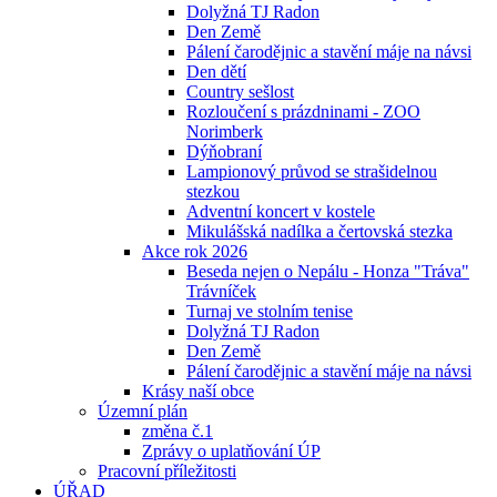
Dolyžná TJ Radon
Den Země
Pálení čarodějnic a stavění máje na návsi
Den dětí
Country sešlost
Rozloučení s prázdninami - ZOO
Norimberk
Dýňobraní
Lampionový průvod se strašidelnou
stezkou
Adventní koncert v kostele
Mikulášská nadílka a čertovská stezka
Akce rok 2026
Beseda nejen o Nepálu - Honza "Tráva"
Trávníček
Turnaj ve stolním tenise
Dolyžná TJ Radon
Den Země
Pálení čarodějnic a stavění máje na návsi
Krásy naší obce
Územní plán
změna č.1
Zprávy o uplatňování ÚP
Pracovní příležitosti
ÚŘAD