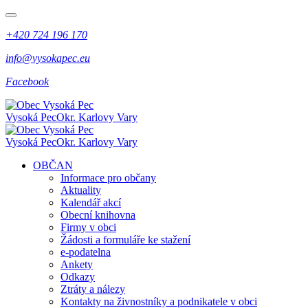
+420 724 196 170
info@vysokapec.eu
Facebook
Vysoká Pec
Okr. Karlovy Vary
Vysoká Pec
Okr. Karlovy Vary
OBČAN
Informace pro občany
Aktuality
Kalendář akcí
Obecní knihovna
Firmy v obci
Žádosti a formuláře ke stažení
e-podatelna
Ankety
Odkazy
Ztráty a nálezy
Kontakty na živnostníky a podnikatele v obci