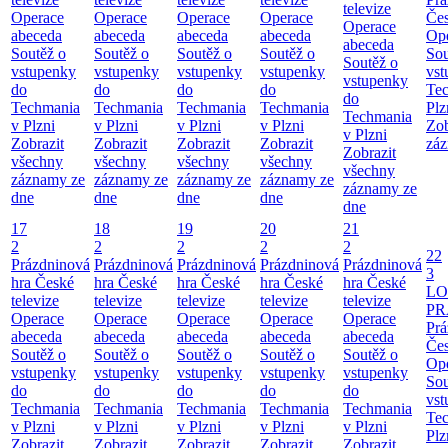
televize
Operace
Operace
Operace
Operace
Čes
Operace
abeceda
abeceda
abeceda
abeceda
Ope
abeceda
Soutěž o
Soutěž o
Soutěž o
Soutěž o
Sou
Soutěž o
vstupenky
vstupenky
vstupenky
vstupenky
vst
vstupenky
do
do
do
do
Te
do
Techmania
Techmania
Techmania
Techmania
Plz
Techmania
v Plzni
v Plzni
v Plzni
v Plzni
Zob
v Plzni
Zobrazit
Zobrazit
Zobrazit
Zobrazit
záz
Zobrazit
všechny
všechny
všechny
všechny
všechny
záznamy ze
záznamy ze
záznamy ze
záznamy ze
záznamy ze
dne
dne
dne
dne
dne
17
18
19
20
21
2
2
2
2
2
22
Prázdninová
Prázdninová
Prázdninová
Prázdninová
Prázdninová
3
hra České
hra České
hra České
hra České
hra České
LO
televize
televize
televize
televize
televize
PR
Operace
Operace
Operace
Operace
Operace
Prá
abeceda
abeceda
abeceda
abeceda
abeceda
Čes
Soutěž o
Soutěž o
Soutěž o
Soutěž o
Soutěž o
Ope
vstupenky
vstupenky
vstupenky
vstupenky
vstupenky
Sou
do
do
do
do
do
vst
Techmania
Techmania
Techmania
Techmania
Techmania
Te
v Plzni
v Plzni
v Plzni
v Plzni
v Plzni
Plz
Zobrazit
Zobrazit
Zobrazit
Zobrazit
Zobrazit