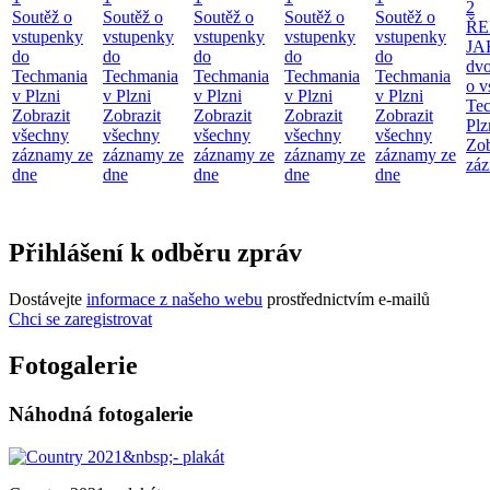
2
Soutěž o
Soutěž o
Soutěž o
Soutěž o
Soutěž o
ŘE
vstupenky
vstupenky
vstupenky
vstupenky
vstupenky
JA
do
do
do
do
do
dv
Techmania
Techmania
Techmania
Techmania
Techmania
o v
v Plzni
v Plzni
v Plzni
v Plzni
v Plzni
Te
Zobrazit
Zobrazit
Zobrazit
Zobrazit
Zobrazit
Plz
všechny
všechny
všechny
všechny
všechny
Zob
záznamy ze
záznamy ze
záznamy ze
záznamy ze
záznamy ze
záz
dne
dne
dne
dne
dne
Přihlášení k odběru zpráv
Dostávejte
informace z našeho webu
prostřednictvím e-mailů
Chci se zaregistrovat
Fotogalerie
Náhodná fotogalerie