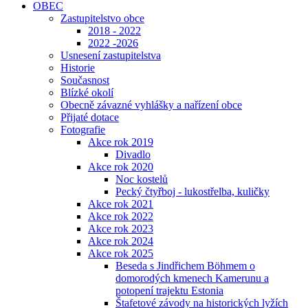
OBEC
Zastupitelstvo obce
2018 - 2022
2022 -2026
Usnesení zastupitelstva
Historie
Současnost
Blízké okolí
Obecně závazné vyhlášky a nařízení obce
Přijaté dotace
Fotografie
Akce rok 2019
Divadlo
Akce rok 2020
Noc kostelů
Pecký čtyřboj - lukostřelba, kuličky
Akce rok 2021
Akce rok 2022
Akce rok 2023
Akce rok 2024
Akce rok 2025
Beseda s Jindřichem Böhmem o
domorodých kmenech Kamerunu a
potopení trajektu Estonia
Štafetové závody na historických lyžích