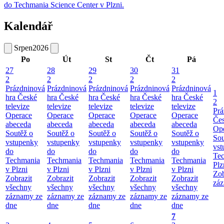
do Techmania Science Center v Plzni.
Kalendář
Srpen
2026
Po
Út
St
Čt
Pá
27
28
29
30
31
2
2
2
2
2
Prázdninová
Prázdninová
Prázdninová
Prázdninová
Prázdninová
1
hra České
hra České
hra České
hra České
hra České
2
televize
televize
televize
televize
televize
Prá
Operace
Operace
Operace
Operace
Operace
Čes
abeceda
abeceda
abeceda
abeceda
abeceda
Ope
Soutěž o
Soutěž o
Soutěž o
Soutěž o
Soutěž o
Sou
vstupenky
vstupenky
vstupenky
vstupenky
vstupenky
vst
do
do
do
do
do
Te
Techmania
Techmania
Techmania
Techmania
Techmania
Plz
v Plzni
v Plzni
v Plzni
v Plzni
v Plzni
Zob
Zobrazit
Zobrazit
Zobrazit
Zobrazit
Zobrazit
záz
všechny
všechny
všechny
všechny
všechny
záznamy ze
záznamy ze
záznamy ze
záznamy ze
záznamy ze
dne
dne
dne
dne
dne
7