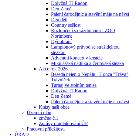
Dolyžná TJ Radon
Den Země
Pálení čarodějnic a stavění máje na návsi
Den dětí
Country sešlost
Rozloučení s prázdninami - ZOO
Norimberk
Dýňobraní
Lampionový průvod se strašidelnou
stezkou
Adventní koncert v kostele
Mikulášská nadílka a čertovská stezka
Akce rok 2026
Beseda nejen o Nepálu - Honza "Tráva"
Trávníček
Turnaj ve stolním tenise
Dolyžná TJ Radon
Den Země
Pálení čarodějnic a stavění máje na návsi
Krásy naší obce
Územní plán
změna č.1
Zprávy o uplatňování ÚP
Pracovní příležitosti
ÚŘAD