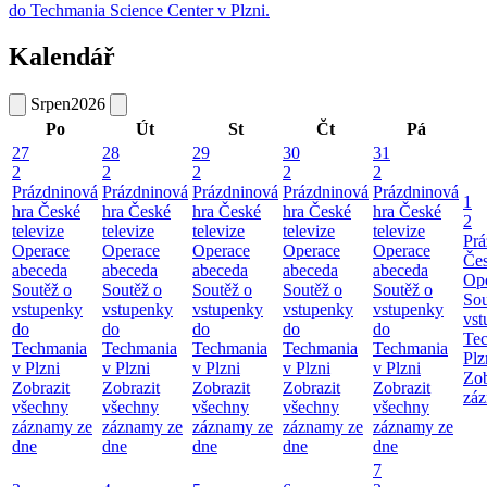
do Techmania Science Center v Plzni.
Kalendář
Srpen
2026
Po
Út
St
Čt
Pá
27
28
29
30
31
2
2
2
2
2
Prázdninová
Prázdninová
Prázdninová
Prázdninová
Prázdninová
1
hra České
hra České
hra České
hra České
hra České
2
televize
televize
televize
televize
televize
Prá
Operace
Operace
Operace
Operace
Operace
Čes
abeceda
abeceda
abeceda
abeceda
abeceda
Ope
Soutěž o
Soutěž o
Soutěž o
Soutěž o
Soutěž o
Sou
vstupenky
vstupenky
vstupenky
vstupenky
vstupenky
vst
do
do
do
do
do
Te
Techmania
Techmania
Techmania
Techmania
Techmania
Plz
v Plzni
v Plzni
v Plzni
v Plzni
v Plzni
Zob
Zobrazit
Zobrazit
Zobrazit
Zobrazit
Zobrazit
záz
všechny
všechny
všechny
všechny
všechny
záznamy ze
záznamy ze
záznamy ze
záznamy ze
záznamy ze
dne
dne
dne
dne
dne
7