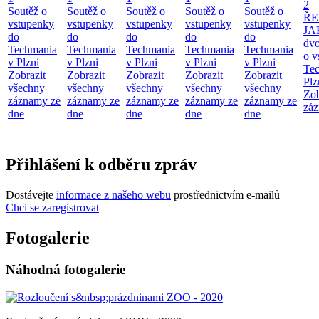
2
Soutěž o
Soutěž o
Soutěž o
Soutěž o
Soutěž o
ŘE
vstupenky
vstupenky
vstupenky
vstupenky
vstupenky
JA
do
do
do
do
do
dv
Techmania
Techmania
Techmania
Techmania
Techmania
o v
v Plzni
v Plzni
v Plzni
v Plzni
v Plzni
Te
Zobrazit
Zobrazit
Zobrazit
Zobrazit
Zobrazit
Plz
všechny
všechny
všechny
všechny
všechny
Zob
záznamy ze
záznamy ze
záznamy ze
záznamy ze
záznamy ze
záz
dne
dne
dne
dne
dne
Přihlášení k odběru zpráv
Dostávejte
informace z našeho webu
prostřednictvím e-mailů
Chci se zaregistrovat
Fotogalerie
Náhodná fotogalerie