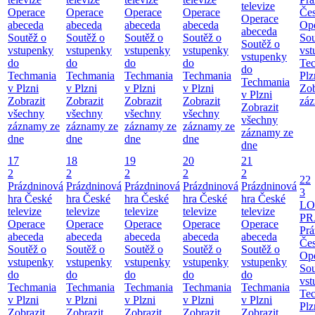
televize
Operace
Operace
Operace
Operace
Čes
Operace
abeceda
abeceda
abeceda
abeceda
Ope
abeceda
Soutěž o
Soutěž o
Soutěž o
Soutěž o
Sou
Soutěž o
vstupenky
vstupenky
vstupenky
vstupenky
vst
vstupenky
do
do
do
do
Te
do
Techmania
Techmania
Techmania
Techmania
Plz
Techmania
v Plzni
v Plzni
v Plzni
v Plzni
Zob
v Plzni
Zobrazit
Zobrazit
Zobrazit
Zobrazit
záz
Zobrazit
všechny
všechny
všechny
všechny
všechny
záznamy ze
záznamy ze
záznamy ze
záznamy ze
záznamy ze
dne
dne
dne
dne
dne
17
18
19
20
21
2
2
2
2
2
22
Prázdninová
Prázdninová
Prázdninová
Prázdninová
Prázdninová
3
hra České
hra České
hra České
hra České
hra České
LO
televize
televize
televize
televize
televize
PR
Operace
Operace
Operace
Operace
Operace
Prá
abeceda
abeceda
abeceda
abeceda
abeceda
Čes
Soutěž o
Soutěž o
Soutěž o
Soutěž o
Soutěž o
Ope
vstupenky
vstupenky
vstupenky
vstupenky
vstupenky
Sou
do
do
do
do
do
vst
Techmania
Techmania
Techmania
Techmania
Techmania
Te
v Plzni
v Plzni
v Plzni
v Plzni
v Plzni
Plz
Zobrazit
Zobrazit
Zobrazit
Zobrazit
Zobrazit