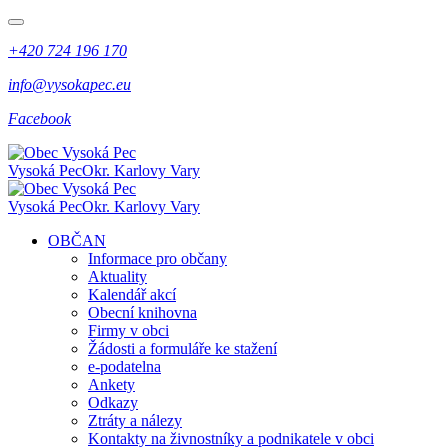
+420 724 196 170
info@vysokapec.eu
Facebook
Vysoká Pec
Okr. Karlovy Vary
Vysoká Pec
Okr. Karlovy Vary
OBČAN
Informace pro občany
Aktuality
Kalendář akcí
Obecní knihovna
Firmy v obci
Žádosti a formuláře ke stažení
e-podatelna
Ankety
Odkazy
Ztráty a nálezy
Kontakty na živnostníky a podnikatele v obci