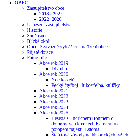
OBEC
Zastupitelstvo obce
2018 - 2022
2022 -2026
Usnesení zastupitelstva
Historie
Současnost
Blízké okolí
Obecně závazné vyhlášky a nařízení obce
Přijaté dotace
Fotografie
Akce rok 2019
Divadlo
Akce rok 2020
Noc kostelů
Pecký čtyřboj - lukostřelba, kuličky
Akce rok 2021
Akce rok 2022
Akce rok 2023
Akce rok 2024
Akce rok 2025
Beseda s Jindřichem Böhmem o
domorodých kmenech Kamerunu a
potopení trajektu Estonia
Štafetové závody na historických lyžích