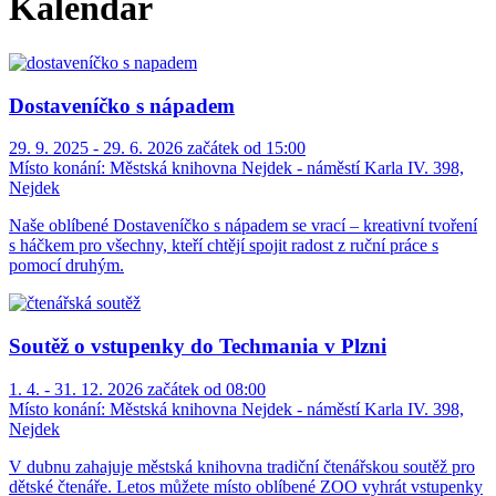
Kalendář
Dostaveníčko s nápadem
29. 9. 2025 - 29. 6. 2026 začátek od 15:00
Místo konání:
Městská knihovna Nejdek - náměstí Karla IV. 398,
Nejdek
Naše oblíbené Dostaveníčko s nápadem se vrací – kreativní tvoření
s háčkem pro všechny, kteří chtějí spojit radost z ruční práce s
pomocí druhým.
Soutěž o vstupenky do Techmania v Plzni
1. 4. - 31. 12. 2026 začátek od 08:00
Místo konání:
Městská knihovna Nejdek - náměstí Karla IV. 398,
Nejdek
V dubnu zahajuje městská knihovna tradiční čtenářskou soutěž pro
dětské čtenáře. Letos můžete místo oblíbené ZOO vyhrát vstupenky