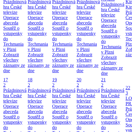
Prázdninová
Prázdninová
Prázdninová
Prázdninová
Ki
Prázdninová
hra České
hra České
hra České
hra České
Ki
hra České
televize
televize
televize
televize
Prá
televize
Operace
Operace
Operace
Operace
Čes
Operace
abeceda
abeceda
abeceda
abeceda
Ope
abeceda
Soutěž o
Soutěž o
Soutěž o
Soutěž o
Sou
Soutěž o
vstupenky
vstupenky
vstupenky
vstupenky
vst
vstupenky
do
do
do
do
Te
do
Techmania
Techmania
Techmania
Techmania
Plz
Techmania
v Plzni
v Plzni
v Plzni
v Plzni
Zob
v Plzni
Zobrazit
Zobrazit
Zobrazit
Zobrazit
záz
Zobrazit
všechny
všechny
všechny
všechny
všechny
záznamy ze
záznamy ze
záznamy ze
záznamy ze
záznamy ze
dne
dne
dne
dne
dne
17
18
19
20
21
2
2
2
2
2
22
Prázdninová
Prázdninová
Prázdninová
Prázdninová
Prázdninová
3
hra České
hra České
hra České
hra České
hra České
LO
televize
televize
televize
televize
televize
PR
Operace
Operace
Operace
Operace
Operace
Prá
abeceda
abeceda
abeceda
abeceda
abeceda
Čes
Soutěž o
Soutěž o
Soutěž o
Soutěž o
Soutěž o
Ope
vstupenky
vstupenky
vstupenky
vstupenky
vstupenky
Sou
do
do
do
do
do
vst