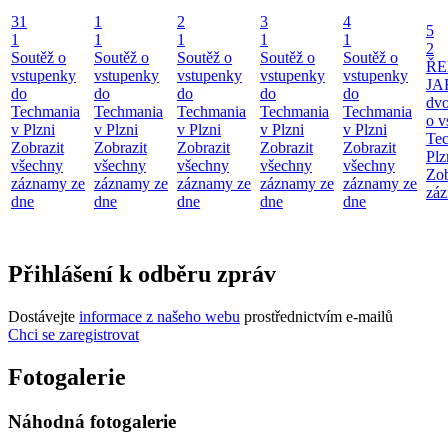
31
1
2
3
4
5
1
1
1
1
1
2
Soutěž o
Soutěž o
Soutěž o
Soutěž o
Soutěž o
ŘE
vstupenky
vstupenky
vstupenky
vstupenky
vstupenky
JA
do
do
do
do
do
dv
Techmania
Techmania
Techmania
Techmania
Techmania
o v
v Plzni
v Plzni
v Plzni
v Plzni
v Plzni
Te
Zobrazit
Zobrazit
Zobrazit
Zobrazit
Zobrazit
Plz
všechny
všechny
všechny
všechny
všechny
Zob
záznamy ze
záznamy ze
záznamy ze
záznamy ze
záznamy ze
záz
dne
dne
dne
dne
dne
Přihlášení k odběru zpráv
Dostávejte
informace z našeho webu
prostřednictvím e-mailů
Chci se zaregistrovat
Fotogalerie
Náhodná fotogalerie