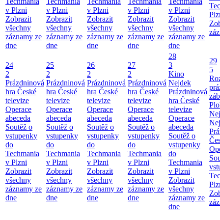
Techmania
Techmania
Techmania
Techmania
Techmania
Te
v Plzni
v Plzni
v Plzni
v Plzni
v Plzni
Plz
Zobrazit
Zobrazit
Zobrazit
Zobrazit
Zobrazit
Zob
všechny
všechny
všechny
všechny
všechny
záz
záznamy ze
záznamy ze
záznamy ze
záznamy ze
záznamy ze
dne
dne
dne
dne
dne
28
29
24
25
26
27
3
5
2
2
2
2
Kino
Roz
Prázdninová
Prázdninová
Prázdninová
Prázdninová
Nejdek
prá
hra České
hra České
hra České
hra České
Prázdninová
záb
televize
televize
televize
televize
hra České
Pl
Operace
Operace
Operace
Operace
televize
Ne
abeceda
abeceda
abeceda
abeceda
Operace
Ne
Soutěž o
Soutěž o
Soutěž o
Soutěž o
abeceda
Prá
vstupenky
vstupenky
vstupenky
vstupenky
Soutěž o
Čes
do
do
do
do
vstupenky
Ope
Techmania
Techmania
Techmania
Techmania
do
Sou
v Plzni
v Plzni
v Plzni
v Plzni
Techmania
vst
Zobrazit
Zobrazit
Zobrazit
Zobrazit
v Plzni
Te
všechny
všechny
všechny
všechny
Zobrazit
Plz
záznamy ze
záznamy ze
záznamy ze
záznamy ze
všechny
Zob
dne
dne
dne
dne
záznamy ze
záz
dne