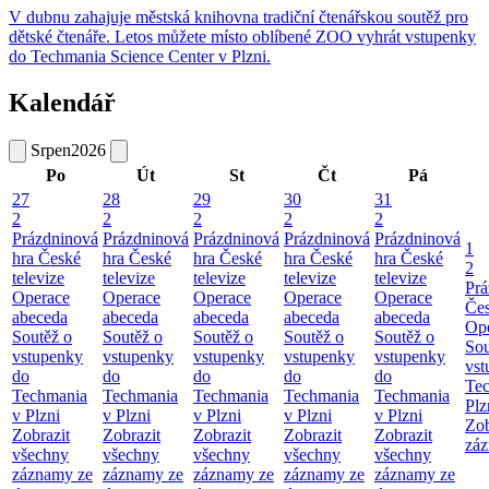
V dubnu zahajuje městská knihovna tradiční čtenářskou soutěž pro
dětské čtenáře. Letos můžete místo oblíbené ZOO vyhrát vstupenky
do Techmania Science Center v Plzni.
Kalendář
Srpen
2026
Po
Út
St
Čt
Pá
27
28
29
30
31
2
2
2
2
2
Prázdninová
Prázdninová
Prázdninová
Prázdninová
Prázdninová
1
hra České
hra České
hra České
hra České
hra České
2
televize
televize
televize
televize
televize
Prá
Operace
Operace
Operace
Operace
Operace
Čes
abeceda
abeceda
abeceda
abeceda
abeceda
Ope
Soutěž o
Soutěž o
Soutěž o
Soutěž o
Soutěž o
Sou
vstupenky
vstupenky
vstupenky
vstupenky
vstupenky
vst
do
do
do
do
do
Te
Techmania
Techmania
Techmania
Techmania
Techmania
Plz
v Plzni
v Plzni
v Plzni
v Plzni
v Plzni
Zob
Zobrazit
Zobrazit
Zobrazit
Zobrazit
Zobrazit
záz
všechny
všechny
všechny
všechny
všechny
záznamy ze
záznamy ze
záznamy ze
záznamy ze
záznamy ze