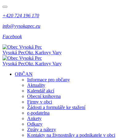
+420 724 196 170
info@vysokapec.eu
Facebook
Vysoká Pec
Okr. Karlovy Vary
Vysoká Pec
Okr. Karlovy Vary
OBČAN
Informace pro občany
Aktuality
Kalendář akcí
Obecní knihovna
Firmy v obci
Žádosti a formuláře ke stažení
e-podatelna
Ankety
Odkazy
Ztráty a nálezy
Kontakty na živnostníky a podnikatele v obci