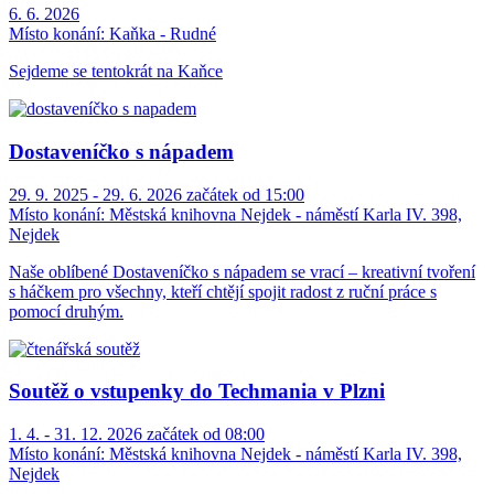
6. 6. 2026
Místo konání:
Kaňka - Rudné
Sejdeme se tentokrát na Kaňce
Dostaveníčko s nápadem
29. 9. 2025 - 29. 6. 2026 začátek od 15:00
Místo konání:
Městská knihovna Nejdek - náměstí Karla IV. 398,
Nejdek
Naše oblíbené Dostaveníčko s nápadem se vrací – kreativní tvoření
s háčkem pro všechny, kteří chtějí spojit radost z ruční práce s
pomocí druhým.
Soutěž o vstupenky do Techmania v Plzni
1. 4. - 31. 12. 2026 začátek od 08:00
Místo konání:
Městská knihovna Nejdek - náměstí Karla IV. 398,
Nejdek