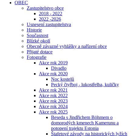
OBEC
Zastupitelstvo obce
2018 - 2022
2022 -2026
Usnesení zastupitelstva
Historie
Současnost
Blízké okolí
Obecně závazné vyhlášky a nařízení obce
Přijaté dotace
Fotografie
Akce rok 2019
Divadlo
Akce rok 2020
Noc kostelů
Pecký čtyřboj - lukostřelba, kuličky
Akce rok 2021
Akce rok 2022
Akce rok 2023
Akce rok 2024
Akce rok 2025
Beseda s Jindřichem Böhmem o
domorodých kmenech Kamerunu a
potopení trajektu Estonia
Štafetové závody na historických lyžích