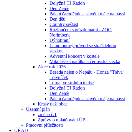
Dolyžná TJ Radon
Den Země
Pálení čarodějnic a stavění máje na návsi
Den dětí
Country sešlost
Rozloučení s prázdninami - ZOO
Norimberk
Dýňobraní
Lampionový průvod se strašidelnou
stezkou
Adventní koncert v kostele
Mikulášská nadílka a čertovská stezka
Akce rok 2026
Beseda nejen o Nepálu - Honza "Tráva"
Trávníček
Turnaj ve stolním tenise
Dolyžná TJ Radon
Den Země
Pálení čarodějnic a stavění máje na návsi
Krásy naší obce
Územní plán
změna č.1
Zprávy o uplatňování ÚP
Pracovní příležitosti
ÚŘAD