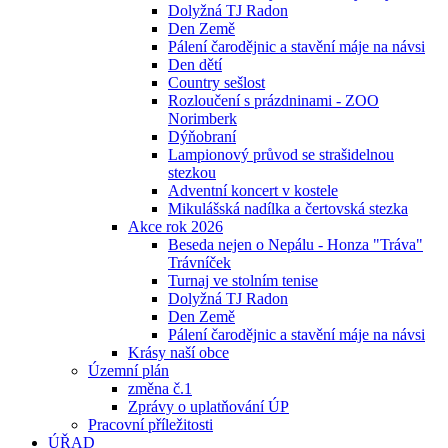
Dolyžná TJ Radon
Den Země
Pálení čarodějnic a stavění máje na návsi
Den dětí
Country sešlost
Rozloučení s prázdninami - ZOO
Norimberk
Dýňobraní
Lampionový průvod se strašidelnou
stezkou
Adventní koncert v kostele
Mikulášská nadílka a čertovská stezka
Akce rok 2026
Beseda nejen o Nepálu - Honza "Tráva"
Trávníček
Turnaj ve stolním tenise
Dolyžná TJ Radon
Den Země
Pálení čarodějnic a stavění máje na návsi
Krásy naší obce
Územní plán
změna č.1
Zprávy o uplatňování ÚP
Pracovní příležitosti
ÚŘAD