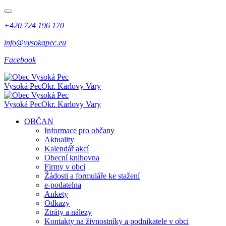
+420 724 196 170
info@vysokapec.eu
Facebook
Vysoká Pec
Okr. Karlovy Vary
Vysoká Pec
Okr. Karlovy Vary
OBČAN
Informace pro občany
Aktuality
Kalendář akcí
Obecní knihovna
Firmy v obci
Žádosti a formuláře ke stažení
e-podatelna
Ankety
Odkazy
Ztráty a nálezy
Kontakty na živnostníky a podnikatele v obci