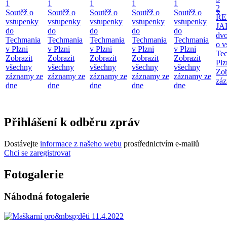
1
1
1
1
1
2
Soutěž o
Soutěž o
Soutěž o
Soutěž o
Soutěž o
ŘE
vstupenky
vstupenky
vstupenky
vstupenky
vstupenky
JA
do
do
do
do
do
dv
Techmania
Techmania
Techmania
Techmania
Techmania
o v
v Plzni
v Plzni
v Plzni
v Plzni
v Plzni
Te
Zobrazit
Zobrazit
Zobrazit
Zobrazit
Zobrazit
Plz
všechny
všechny
všechny
všechny
všechny
Zob
záznamy ze
záznamy ze
záznamy ze
záznamy ze
záznamy ze
záz
dne
dne
dne
dne
dne
Přihlášení k odběru zpráv
Dostávejte
informace z našeho webu
prostřednictvím e-mailů
Chci se zaregistrovat
Fotogalerie
Náhodná fotogalerie