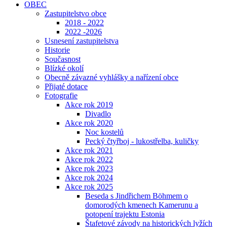
OBEC
Zastupitelstvo obce
2018 - 2022
2022 -2026
Usnesení zastupitelstva
Historie
Současnost
Blízké okolí
Obecně závazné vyhlášky a nařízení obce
Přijaté dotace
Fotografie
Akce rok 2019
Divadlo
Akce rok 2020
Noc kostelů
Pecký čtyřboj - lukostřelba, kuličky
Akce rok 2021
Akce rok 2022
Akce rok 2023
Akce rok 2024
Akce rok 2025
Beseda s Jindřichem Böhmem o
domorodých kmenech Kamerunu a
potopení trajektu Estonia
Štafetové závody na historických lyžích