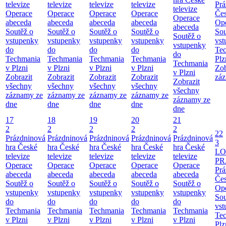
televize
televize
televize
televize
Prá
televize
Operace
Operace
Operace
Operace
Čes
Operace
abeceda
abeceda
abeceda
abeceda
Ope
abeceda
Soutěž o
Soutěž o
Soutěž o
Soutěž o
Sou
Soutěž o
vstupenky
vstupenky
vstupenky
vstupenky
vst
vstupenky
do
do
do
do
Te
do
Techmania
Techmania
Techmania
Techmania
Plz
Techmania
v Plzni
v Plzni
v Plzni
v Plzni
Zob
v Plzni
Zobrazit
Zobrazit
Zobrazit
Zobrazit
záz
Zobrazit
všechny
všechny
všechny
všechny
všechny
záznamy ze
záznamy ze
záznamy ze
záznamy ze
záznamy ze
dne
dne
dne
dne
dne
17
18
19
20
21
2
2
2
2
2
22
Prázdninová
Prázdninová
Prázdninová
Prázdninová
Prázdninová
3
hra České
hra České
hra České
hra České
hra České
LO
televize
televize
televize
televize
televize
PR
Operace
Operace
Operace
Operace
Operace
Prá
abeceda
abeceda
abeceda
abeceda
abeceda
Čes
Soutěž o
Soutěž o
Soutěž o
Soutěž o
Soutěž o
Ope
vstupenky
vstupenky
vstupenky
vstupenky
vstupenky
Sou
do
do
do
do
do
vst
Techmania
Techmania
Techmania
Techmania
Techmania
Te
v Plzni
v Plzni
v Plzni
v Plzni
v Plzni
Plz